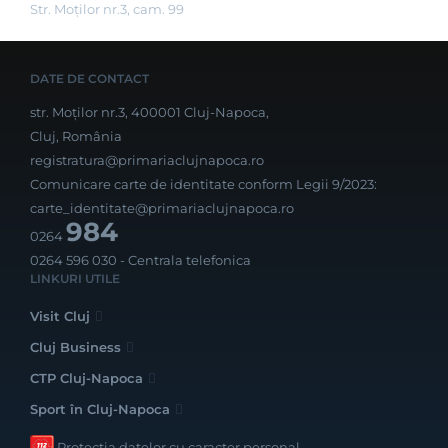
Str. Moţilor nr.3, cam. 99
DATE DE CONTACT
str. Moților nr.3, 400001 Cluj-Napoca,
Cluj, România
registratura@primariaclujnapoca.ro
Comunicare carte de identitate conform Legii 9/2023:
carte_identitate@primariaclujnapoca.ro
984
0264
0264 596 030
- Centrala telefonica
LINKURI UTILE
Visit Cluj
Cluj Business
CTP Cluj-Napoca
Sport în Cluj-Napoca
Protecția datelor cu caracter personal