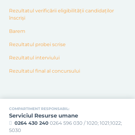
Rezultatul
verific
ă
r
ii
eligibilități
i candidaților
înscriși
Barem
Rezultatul probei scrise
Rezultatul interviului
Rezultatul final al concursului
COMPARTIMENT RESPONSABIL:
Serviciul Resurse umane
0264 430 240
0264 596 030 / 1020; 1021;1022;
5030