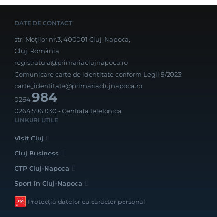
DATE DE CONTACT
str. Moților nr.3, 400001 Cluj-Napoca,
Cluj, România
registratura@primariaclujnapoca.ro
Comunicare carte de identitate conform Legii 9/2023:
carte_identitate@primariaclujnapoca.ro
984
0264
0264 596 030
- Centrala telefonica
LINKURI UTILE
Visit Cluj
Cluj Business
CTP Cluj-Napoca
Sport în Cluj-Napoca
Protecția datelor cu caracter personal