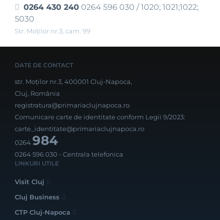
0264 430 240
0264 596 030 / 1020; 1021;1022;
5030
Str. Moţilor nr.3, cam. 99
DATE DE CONTACT
str. Moților nr.3, 400001 Cluj-Napoca,
Cluj, România
registratura@primariaclujnapoca.ro
Comunicare carte de identitate conform Legii 9/2023:
carte_identitate@primariaclujnapoca.ro
984
0264
0264 596 030
- Centrala telefonica
LINKURI UTILE
Visit Cluj
Cluj Business
CTP Cluj-Napoca