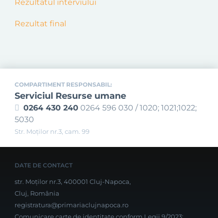
Rezultatul interviului
Rezultat final
COMPARTIMENT RESPONSABIL:
Serviciul Resurse umane
0264 430 240
0264 596 030 / 1020; 1021;1022;
5030
Str. Moţilor nr.3, cam. 99
DATE DE CONTACT
str. Moților nr.3, 400001 Cluj-Napoca,
Cluj, România
registratura@primariaclujnapoca.ro
Comunicare carte de identitate conform Legii 9/2023: