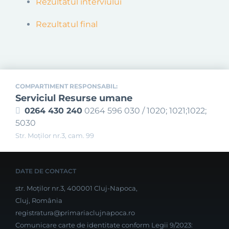
Rezultatul interviului
Rezultatul final
COMPARTIMENT RESPONSABIL:
Serviciul Resurse umane
0264 430 240
0264 596 030 / 1020; 1021;1022;
5030
Str. Moţilor nr.3, cam. 99
DATE DE CONTACT
str. Moților nr.3, 400001 Cluj-Napoca,
Cluj, România
registratura@primariaclujnapoca.ro
Comunicare carte de identitate conform Legii 9/2023: