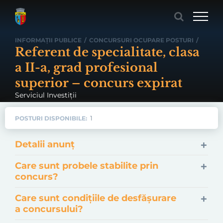
Skip
to
content
INFORMAȚII PUBLICE
/
CONCURSURI OCUPARE POSTURI
/
Referent de specialitate, clasa
a II-a, grad profesional
superior – concurs expirat
Serviciul Investiţii
1
POSTURI DISPONIBILE:
Detalii anunț
Care sunt probele stabilite prin
concurs?
Care sunt condițiile de desfășurare
a concursului?