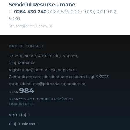
Serviciul Resurse umane
0264 430 240
0264 596 030 / 1020; 1021;1022;
5030
Str. Moţilor nr.3, cam. 99
DATE DE CONTACT
str. Moților nr.3, 400001 Cluj-Napoca,
Cluj, România
registratura@primariaclujnapoca.ro
Comunicare carte de identitate conform Legii 9/2023:
carte_identitate@primariaclujnapoca.ro
984
0264
0264 596 030
- Centrala telefonica
LINKURI UTILE
Visit Cluj
Cluj Business