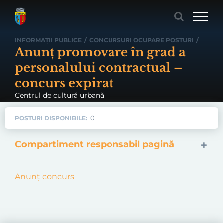
Skip
to
content
INFORMAȚII PUBLICE
/
CONCURSURI OCUPARE POSTURI
/
Anunț promovare în grad a
personalului contractual –
concurs expirat
Centrul de cultură urbană
0
POSTURI DISPONIBILE:
Compartiment responsabil pagină
Anunț concurs