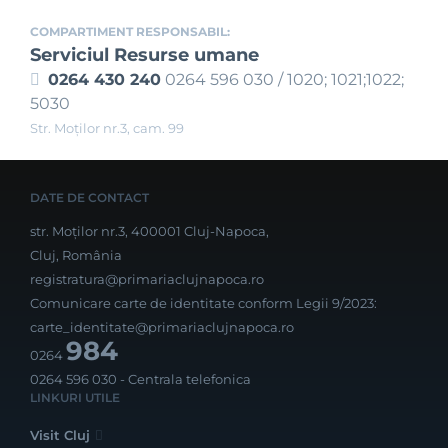
COMPARTIMENT RESPONSABIL:
Serviciul Resurse umane
0264 430 240
0264 596 030 / 1020; 1021;1022;
5030
Str. Moţilor nr.3, cam. 99
DATE DE CONTACT
str. Moților nr.3, 400001 Cluj-Napoca,
Cluj, România
registratura@primariaclujnapoca.ro
Comunicare carte de identitate conform Legii 9/2023:
carte_identitate@primariaclujnapoca.ro
984
0264
0264 596 030
- Centrala telefonica
LINKURI UTILE
Visit Cluj