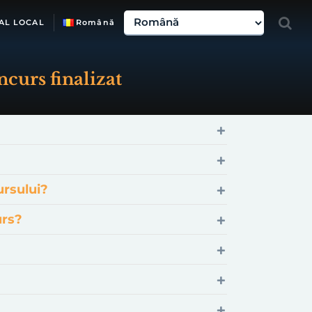
AL LOCAL
Română
ncurs finalizat
ursului?
urs?