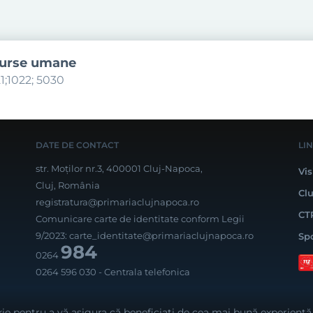
surse umane
1;1022; 5030
DATE DE CONTACT
LI
str. Moților nr.3, 400001 Cluj-Napoca,
Vis
Cluj, România
Cl
registratura@primariaclujnapoca.ro
CT
Comunicare carte de identitate conform Legii
9/2023:
carte_identitate@primariaclujnapoca.ro
Sp
984
0264
0264 596 030
- Centrala telefonica
Rea
ie pentru a vă asigura că beneficiați de cea mai bună experiență 