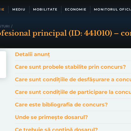
IE
MEDIU
MOBILITATE
ECONOMIE
MONITORUL OFICI
STURI
/
ofesional principal (ID: 441010) – co
Detalii anunț
Care sunt probele stabilite prin concurs?
Care sunt condițiile de desfășurare a conc
Care sunt condițiile de participare la conc
Care este bibliografia de concurs?
Unde se primește dosarul?
Ce trebuie să conțină dosarul?