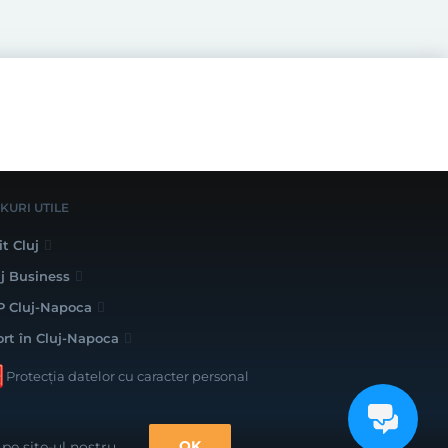
NKURI UTILE
it Cluj
uj Business
P Cluj-Napoca
ort în Cluj-Napoca
Protecția datelor cu caracter personal
lizat cu bune intenții de către
OK
pe site-ul nostru.