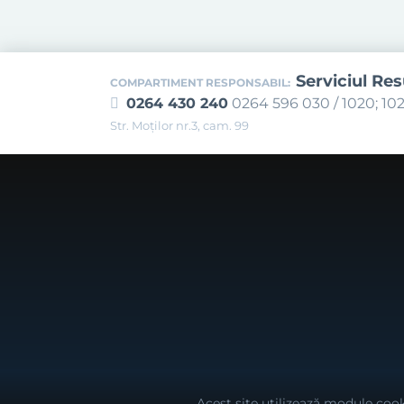
Serviciul Re
COMPARTIMENT RESPONSABIL:
0264 430 240
0264 596 030 / 1020; 102
Str. Moţilor nr.3, cam. 99
Acest site utilizează module cook