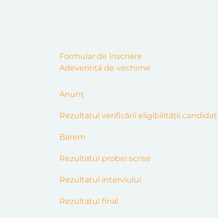
Formular de înscriere
Adeverință de vechime
Anunț
Rezultatul
verific
ă
r
ii
eligibilității candidaț
Barem
Rezultatul probei scrise
Rezultatul interviului
Rezultatul final