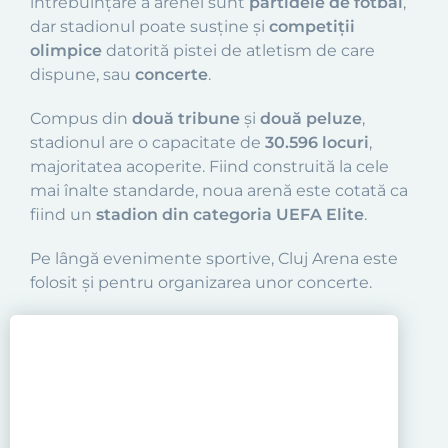
întrebuințare a arenei sunt
partidele de fotbal
,
dar stadionul poate susține și
competiții
olimpice
datorită pistei de atletism de care
dispune, sau
concerte
.
Compus din
două tribune
și
două peluze
,
stadionul are o capacitate de
30.596 locuri
,
majoritatea acoperite. Fiind construită la cele
mai înalte standarde, noua arenă este cotată ca
fiind un
stadion din categoria UEFA Elite
.
Pe lângă evenimente sportive, Cluj Arena este
folosit și pentru organizarea unor concerte.