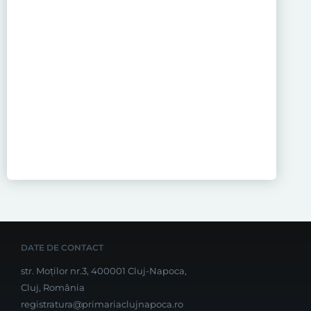
DATE DE CONTACT
str. Moților nr.3, 400001 Cluj-Napoca,
Cluj, România
registratura@primariaclujnapoca.ro