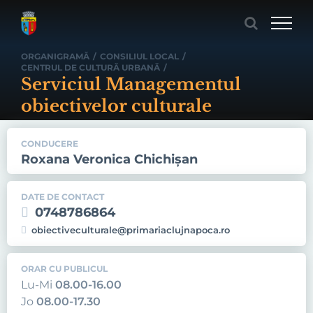
Skip
to
content
ORGANIGRAMĂ
/
CONSILIUL LOCAL
/
CENTRUL DE CULTURĂ URBANĂ
/
Serviciul Managementul
obiectivelor culturale
CONDUCERE
Roxana Veronica Chichișan
DATE DE CONTACT
0748786864
obiectiveculturale@primariaclujnapoca.ro
ORAR CU PUBLICUL
Lu-Mi
08.00-16.00
Jo
08.00-17.30