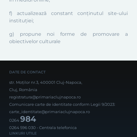
f) actualizează constant conținutul site-ului
instituției;
g) propune noi forme de promovare a
obiectivelor culturale
DATE DE CONTACT
str. Moților nr.3, 400001 Cluj-Napoca,
Cluj, România
registratura@primariaclujnapoca.ro
Comunicare carte de identitate conform Legii 9/2023:
carte_identitate@primariaclujnapoca.ro
984
0264
0264 596 030
- Centrala telefonica
LINKURI UTILE