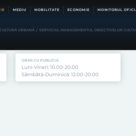
IE
MEDIU
MOBILITATE
ECONOMIE
MONITORUL OFICI
 CULTURĂ URBANĂ
/
SERVICIUL MANAGEMENTUL OBIECTIVELOR CULT
ORAR CU PUBLICUL
Luni-Vineri: 10.00-20.00
Sâmbătă-Duminică: 12.00-20.00