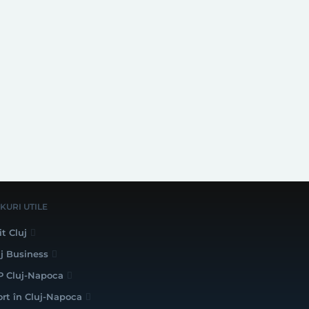
NKURI UTILE
it Cluj
uj Business
P Cluj-Napoca
ort în Cluj-Napoca