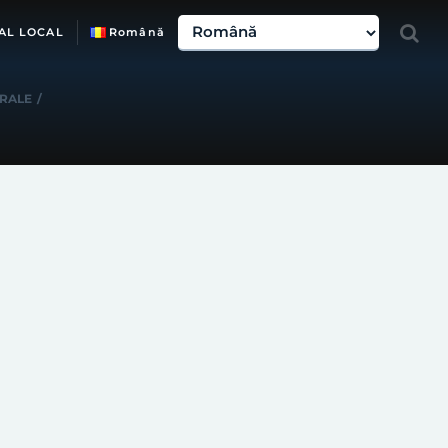
AL LOCAL
Română
URALE
/