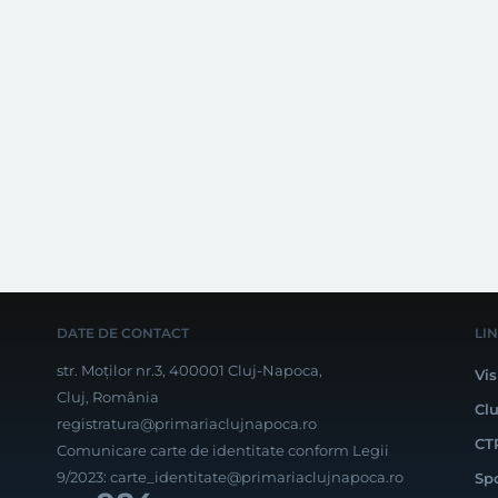
DATE DE CONTACT
LI
str. Moților nr.3, 400001 Cluj-Napoca,
Vis
Cluj, România
Cl
registratura@primariaclujnapoca.ro
CT
Comunicare carte de identitate conform Legii
9/2023:
carte_identitate@primariaclujnapoca.ro
Sp