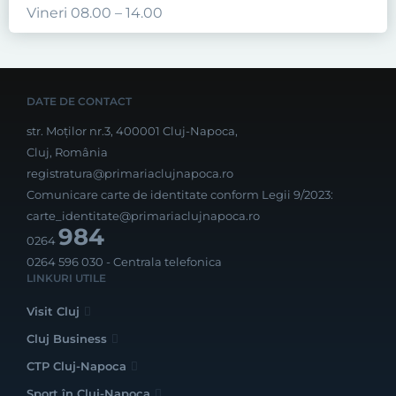
Vineri 08.00 – 14.00
DATE DE CONTACT
str. Moților nr.3, 400001 Cluj-Napoca,
Cluj, România
registratura@primariaclujnapoca.ro
Comunicare carte de identitate conform Legii 9/2023:
carte_identitate@primariaclujnapoca.ro
984
0264
0264 596 030
- Centrala telefonica
LINKURI UTILE
Visit Cluj
Cluj Business
CTP Cluj-Napoca
Sport în Cluj-Napoca