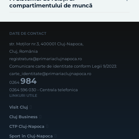
compartimentului de muncă
DATE DE CONTACT
str. Moților nr.3, 400001 Cluj-Napoca,
Cluj, România
registratura@primariaclujnapoca.ro
Comunicare carte de identitate conform Legii 9/2023:
carte_identitate@primariaclujnapoca.ro
984
0264
0264 596 030
- Centrala telefonica
LINKURI UTILE
Visit Cluj
Cluj Business
CTP Cluj-Napoca
Sport în Cluj-Napoca