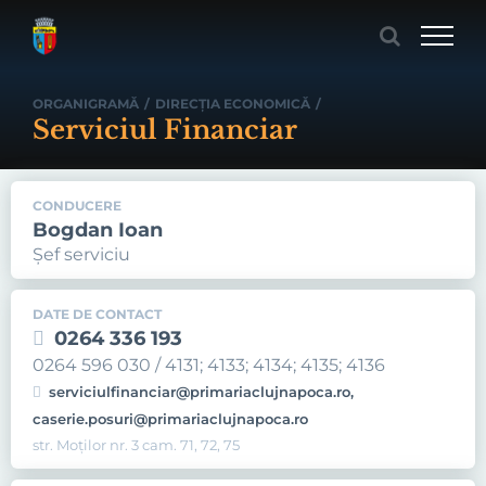
Skip
to
content
ORGANIGRAMĂ
/
DIRECŢIA ECONOMICĂ
/
Serviciul Financiar
CONDUCERE
Bogdan Ioan
Șef serviciu
DATE DE CONTACT
0264 336 193
0264 596 030 / 4131; 4133; 4134; 4135; 4136
serviciulfinanciar@primariaclujnapoca.ro,
caserie.posuri@primariaclujnapoca.ro
str. Moților nr. 3 cam. 71, 72, 75