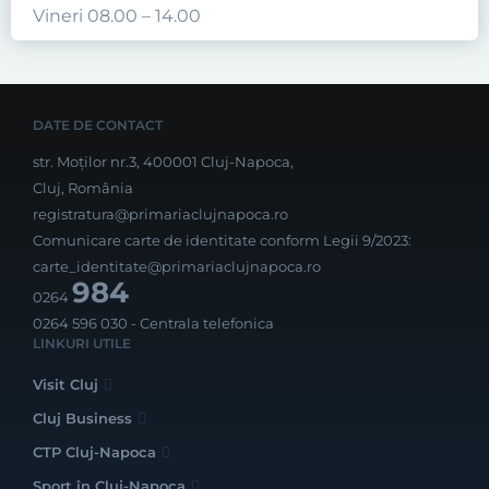
Vineri 08.00 – 14.00
DATE DE CONTACT
str. Moților nr.3, 400001 Cluj-Napoca,
Cluj, România
registratura@primariaclujnapoca.ro
Comunicare carte de identitate conform Legii 9/2023:
carte_identitate@primariaclujnapoca.ro
984
0264
0264 596 030
- Centrala telefonica
LINKURI UTILE
Visit Cluj
Cluj Business
CTP Cluj-Napoca
Sport în Cluj-Napoca