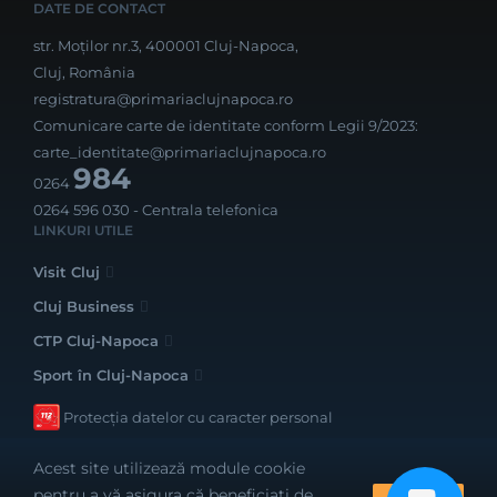
DATE DE CONTACT
str. Moților nr.3, 400001 Cluj-Napoca,
Cluj, România
registratura@primariaclujnapoca.ro
Comunicare carte de identitate conform Legii 9/2023:
carte_identitate@primariaclujnapoca.ro
984
0264
0264 596 030
- Centrala telefonica
LINKURI UTILE
Visit Cluj
Cluj Business
CTP Cluj-Napoca
Sport în Cluj-Napoca
Protecția datelor cu caracter personal
Acest site utilizează module cookie
pentru a vă asigura că beneficiați de