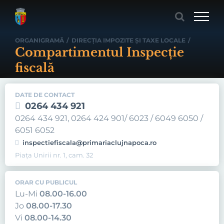
Skip
to
content
ORGANIGRAMĂ
/
DIRECŢIA IMPOZITE ŞI TAXE LOCALE
/
Compartimentul Inspecție
fiscală
DATE DE CONTACT
0264 434 921
0264 434 921, 0264 424 901/ 6023 / 6049 6050 /
6051 6052
inspectiefiscala@primariaclujnapoca.ro
Piața Unirii nr. 1, cam. 32
ORAR CU PUBLICUL
Lu-Mi
08.00-16.00
Jo
08.00-17.30
Vi
08.00-14.30