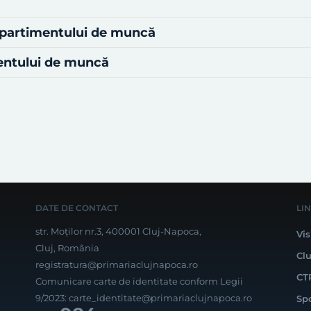
mpartimentului de muncă
mentului de muncă
DATE DE CONTACT
LI
str. Moților nr.3, 400001 Cluj-Napoca,
Vis
Cluj, România
Cl
registratura@primariaclujnapoca.ro
CT
Comunicare carte de identitate conform Legii
9/2023:
carte_identitate@primariaclujnapoca.ro
Sp