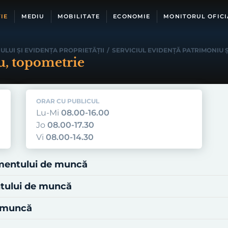
IE
MEDIU
MOBILITATE
ECONOMIE
MONITORUL OFICI
ULUI ŞI EVIDENŢA PROPRIETĂŢII
/
SERVICIUL EVIDENŢĂ PATRIMONIU 
, topometrie
ORAR CU PUBLICUL
Lu-Mi
08.00-16.00
Jo
08.00-17.30
Vi
08.00-14.30
imentului de muncă
ntului de muncă
e muncă