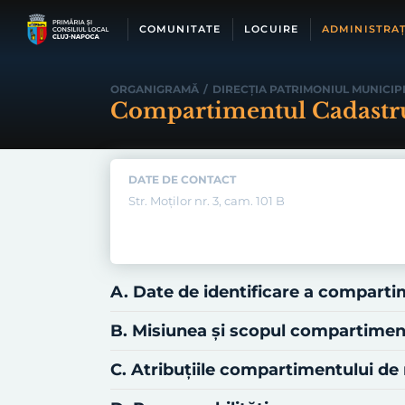
Skip
to
COMUNITATE
LOCUIRE
ADMINISTRAȚ
content
ORGANIGRAMĂ
/
DIRECŢIA PATRIMONIUL MUNICIPI
Compartimentul Cadastru
DATE DE CONTACT
Str. Moţilor nr. 3, cam. 101 B
A. Date de identificare a compart
B. Misiunea şi scopul compartime
C. Atribuţiile compartimentului d