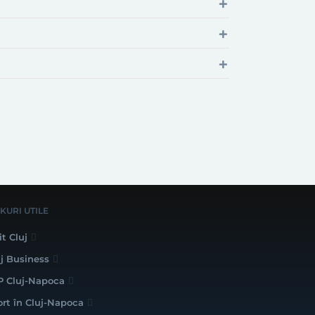
NKURI UTILE
it Cluj
uj Business
P Cluj-Napoca
ort în Cluj-Napoca