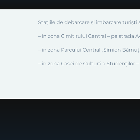
Stațiile de debarcare și îmbarcare turiști
–
în zona Cimitirului Central – pe strada 
–
în zona Parcului Central „Simion Bărnu
–
în zona
Casei de Cultură a Studenților
–