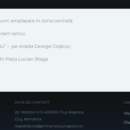
 sunt amplasate în zona centrală:
Avram Iancu;
țiu” – pe strada George
Coșbuc
;
în Piața Lucian Blaga
DATE DE CONTACT
LI
str. Moților nr.3, 400001 Cluj-Napoca,
Vis
Cluj, România
Cl
registratura@primariaclujnapoca.ro