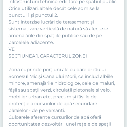
infrastructurii tehnico-edilitare pe spaţiul public.
Orice utilizări, altele decât cele admise la
punctul 1 şi punctul 2.
Sunt interzise lucrări de terasament şi
sistematizare verticală de natură să afecteze
amenajările din spaţiile publice sau de pe
parcelele adiacente.
VE
SECŢIUNEA 1. CARACTERUL ZONEI
.
Zona cuprinde porţiuni ale culoarelor râului
Someşul Mic şi Canalului Morii, ce includ albiile
minore, amenajările hidrologice, cele de maluri,
fâşii sau spaţii verzi, circulaţii pietonale şi velo,
mobilier urban etc., precum şi fâşiile de
protecţie a cursurilor de apă secundare –
pâraielor - de pe versanţi.
Culoarele aferente cursurilor de apă oferă
oportunitatea dezvoltării unei reţele de spaţii