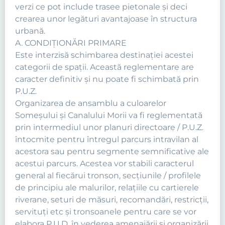
verzi ce pot include trasee pietonale şi deci
crearea unor legături avantajoase în structura
urbană.
A. CONDIŢIONĂRI PRIMARE
Este interzisă schimbarea destinaţiei acestei
categorii de spaţii. Această reglementare are
caracter definitiv şi nu poate fi schimbată prin
P.U.Z.
Organizarea de ansamblu a culoarelor
Someşului şi Canalului Morii va fi reglementată
prin intermediul unor planuri directoare / P.U.Z.
întocmite pentru întregul parcurs intravilan al
acestora sau pentru segmente semnificative ale
acestui parcurs. Acestea vor stabili caracterul
general al fiecărui tronson, secţiunile / profilele
de principiu ale malurilor, relaţiile cu cartierele
riverane, seturi de măsuri, recomandări, restricţii,
servituţi etc şi tronsoanele pentru care se vor
elabora P.U.D, în vederea amenajării şi organizării