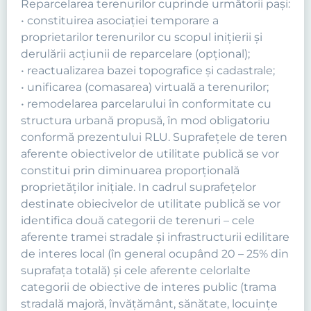
Reparcelarea terenurilor cuprinde următorii paşi:
• constituirea asociaţiei temporare a
proprietarilor terenurilor cu scopul iniţierii şi
derulării acţiunii de reparcelare (opţional);
• reactualizarea bazei topografice şi cadastrale;
• unificarea (comasarea) virtuală a terenurilor;
• remodelarea parcelarului în conformitate cu
structura urbană propusă, în mod obligatoriu
conformă prezentului RLU. Suprafeţele de teren
aferente obiectivelor de utilitate publică se vor
constitui prin diminuarea proporţională
proprietăţilor iniţiale. In cadrul suprafeţelor
destinate obiecivelor de utilitate publică se vor
identifica două categorii de terenuri – cele
aferente tramei stradale şi infrastructurii edilitare
de interes local (în general ocupând 20 – 25% din
suprafaţa totală) şi cele aferente celorlalte
categorii de obiective de interes public (trama
stradală majoră, învăţământ, sănătate, locuinţe