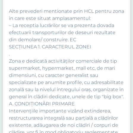
Alte prevederi mentionate prin HCL pentru zona
in care este situat amplasamentul:
– La receptia lucrărilor se va prezenta dovada
efectuarii transporturilor de deseuri rezultate
din demolare/ construire. EC
SECŢIUNEA 1. CARACTERUL ZONEI
.
Zona e dedicată activităţilor comerciale de tip
supermarket, hypermarket, mall etc, de mari
dimensiuni, cu caracter generalist sau
specializate pe anumite profile, cu adresabilitate
zonală sau la nivelul întregului oraş, organizate în
general în clădiri dedicate, unele de tip "big box".
A. CONDIŢIONĂRI PRIMARE
Intervenţiile importante vizând extinderea,
restructurarea integrală sau parţială a clădirilor
existente, adăugarea de noi clădiri / corpuri de
clădire, vor fi în mod obligatoriu reglementate