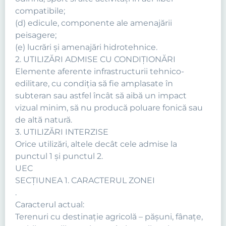
compatibile;
(d) edicule, componente ale amenajării
peisagere;
(e) lucrări şi amenajări hidrotehnice.
2. UTILIZĂRI ADMISE CU CONDIŢIONĂRI
Elemente aferente infrastructurii tehnico-
edilitare, cu condiţia să fie amplasate în
subteran sau astfel încât să aibă un impact
vizual minim, să nu producă poluare fonică sau
de altă natură.
3. UTILIZĂRI INTERZISE
Orice utilizări, altele decât cele admise la
punctul 1 şi punctul 2.
UEC
SECŢIUNEA 1. CARACTERUL ZONEI
.
Caracterul actual:
Terenuri cu destinaţie agricolă – păşuni, fânaţe,