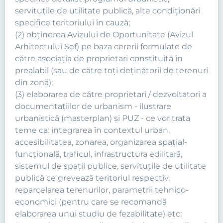
servituţile de utilitate publică, alte condiţionări
specifice teritoriului în cauză;
(2) obţinerea Avizului de Oportunitate (Avizul
Arhitectului Şef) pe baza cererii formulate de
către asociaţia de proprietari constituită în
prealabil (sau de către toţi deţinătorii de terenuri
din zonă);
(3) elaborarea de către proprietari / dezvoltatori a
documentaţiilor de urbanism - ilustrare
urbanistică (masterplan) şi PUZ - ce vor trata
teme ca: integrarea în contextul urban,
accesibilitatea, zonarea, organizarea spaţial-
funcţională, traficul, infrastructura edilitară,
sistemul de spaţii publice, servituţile de utilitate
publică ce grevează teritoriul respectiv,
reparcelarea terenurilor, parametrii tehnico-
economici (pentru care se recomandă
elaborarea unui studiu de fezabilitate) etc;