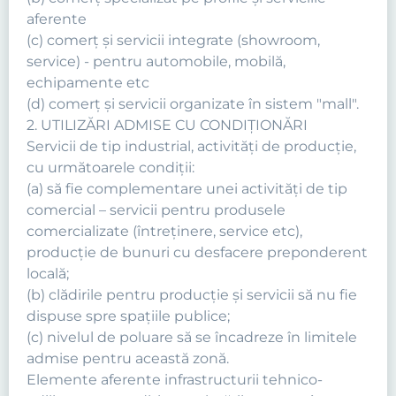
aferente
(c) comerţ şi servicii integrate (showroom,
service) - pentru automobile, mobilă,
echipamente etc
(d) comerţ şi servicii organizate în sistem "mall".
2. UTILIZĂRI ADMISE CU CONDIŢIONĂRI
Servicii de tip industrial, activităţi de producţie,
cu următoarele condiţii:
(a) să fie complementare unei activităţi de tip
comercial – servicii pentru produsele
comercializate (întreţinere, service etc),
producţie de bunuri cu desfacere preponderent
locală;
(b) clădirile pentru producţie şi servicii să nu fie
dispuse spre spaţiile publice;
(c) nivelul de poluare să se încadreze în limitele
admise pentru această zonă.
Elemente aferente infrastructurii tehnico-