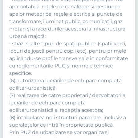
apa potabilă, reţele de canalizare şi gestiunea
apelor meteorice, reţele electrice şi puncte de
transformare, iluminat public, comunicaţii, gaz
metan şi a racordurilor acestora la infrastructura
urbană majoră;
• străzi şi alte tipuri de spaţii publice (spaţii verzi,
locuri de joacă pentru copii etc), pentru primele
aplicându-se profile transversale în conformitate
cu reglementările PUG şi normele tehnice
specifice.
(6) autorizarea lucrărilor de echipare completă
edilitar-urbanistică;
(7) realizarea de către proprietari / dezvoltatori a
lucrărilor de echipare completă
edilitarurbanistică şi recepţia acestora;
(8) întabularea noii structuri parcelare, inclusiv a
suprafeţelor ce intră în proprietate publică.
Prin PUZ de urbanizare se vor organiza şi