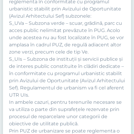
reglementa în conformitate cu programul
urbanistic stabilit prin Avizului de Oportunitate
(Avizul Arhitectului Sef) subzonele:
S_UVa – Subzona verde – scuar, grădină, parc cu
acces public nelimitat prevăzute în PUG. Acolo
unde acestea nu au fost localizate în PUG, se vor
amplasa în cadrul PUZ, de regulă adiacent altor
zone verzi, precum cele de tip Ve.
S_UIs – Subzona de instituţii şi servicii publice şi
de interes public constituite în clădiri dedicate –
în conformitate cu programul urbanistic stabilit
prin Avizului de Oportunitate (Avizul Arhitectului
Sef). Regulamentul de urbanism va fi cel aferent
UTR UIs.
In ambele cazuri, pentru terenurile necesare se
va utiliza o parte din suprafeţele rezervate prin
procesul de reparcelare unor categorii de
obiective de utilitate publică.
Prin PUZ de urbanizare se poate reglementa o