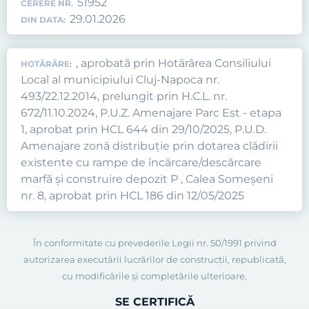
51952
CERERE NR.
29.01.2026
DIN DATA:
, aprobată prin Hotărârea Consiliului
HOTĂRÂRE:
Local al municipiului Cluj-Napoca nr.
493/22.12.2014, prelungit prin H.C.L. nr.
672/11.10.2024, P.U.Z. Amenajare Parc Est - etapa
1, aprobat prin HCL 644 din 29/10/2025, P.U.D.
Amenajare zonă distribuție prin dotarea clădirii
existente cu rampe de încărcare/descărcare
marfă și construire depozit P , Calea Someșeni
nr. 8, aprobat prin HCL 186 din 12/05/2025
În conformitate cu prevederile Legii nr. 50/1991 privind
autorizarea executării lucrărilor de construcţii, republicată,
cu modificările şi completările ulterioare,
SE CERTIFICĂ