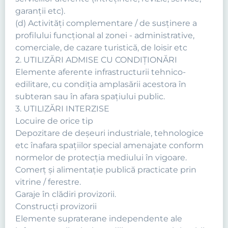
garanţii etc).
(d) Activităţi complementare / de susţinere a
profilului funcţional al zonei - administrative,
comerciale, de cazare turistică, de loisir etc
2. UTILIZĂRI ADMISE CU CONDIŢIONĂRI
Elemente aferente infrastructurii tehnico-
edilitare, cu condiţia amplasării acestora în
subteran sau în afara spaţiului public.
3. UTILIZĂRI INTERZISE
Locuire de orice tip
Depozitare de deşeuri industriale, tehnologice
etc înafara spaţiilor special amenajate conform
normelor de protecţia mediului în vigoare.
Comerţ şi alimentaţie publică practicate prin
vitrine / ferestre.
Garaje în clădiri provizorii.
Construcți provizorii
Elemente supraterane independente ale