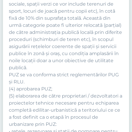
sociale, spaţii verzi ce vor include terenuri de
sport, locuri de joacă pentru copii etc), în cotă
fixă de 10% din suprafaţa totală. Această din
urmă categorie poate fi ulterior relocată (parţial)
de către administraţia publică locală prin diferite
proceduri (schimburi de teren etc), în scopul
asigurării reţelelor coerente de spaţii şi servicii
publice în zonă şi oraş, cu condiţia amplasării în
noile locaţii doar a unor obiective de utilitate
publică.
PUZ se va conforma strict reglementărilor PUG
şi RLU.
(4) aprobarea PUZ;
(5) elaborarea de către proprietari / dezvoltatori a
proiectelor tehnice necesare pentru echiparea
completă edilitar-urbanistică a teritoriului ce ce
a fost definit ca o etapă în procesul de
urbanizare prin PUZ:
• reţele, rezervoare şi staţii de pompare pentru