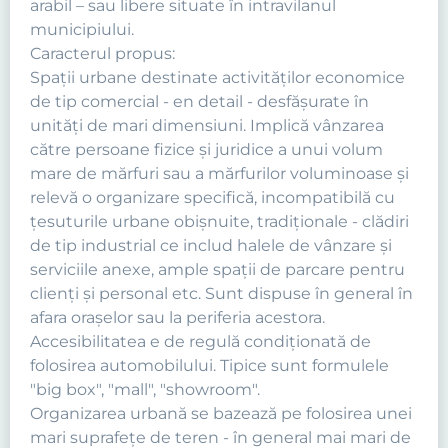
arabil – sau libere situate în intravilanul
municipiului.
Caracterul propus:
Spaţii urbane destinate activităţilor economice
de tip comercial - en detail - desfăşurate în
unităţi de mari dimensiuni. Implică vânzarea
către persoane fizice şi juridice a unui volum
mare de mărfuri sau a mărfurilor voluminoase şi
relevă o organizare specifică, incompatibilă cu
ţesuturile urbane obişnuite, tradiţionale - clădiri
de tip industrial ce includ halele de vânzare şi
serviciile anexe, ample spaţii de parcare pentru
clienţi şi personal etc. Sunt dispuse în general în
afara oraşelor sau la periferia acestora.
Accesibilitatea e de regulă condiţionată de
folosirea automobilului. Tipice sunt formulele
"big box", "mall", "showroom".
Organizarea urbană se bazează pe folosirea unei
mari suprafeţe de teren - în general mai mari de