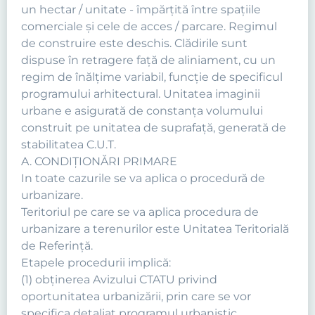
un hectar / unitate - împărţită între spaţiile
comerciale şi cele de acces / parcare. Regimul
de construire este deschis. Clădirile sunt
dispuse în retragere faţă de aliniament, cu un
regim de înălţime variabil, funcţie de specificul
programului arhitectural. Unitatea imaginii
urbane e asigurată de constanţa volumului
construit pe unitatea de suprafaţă, generată de
stabilitatea C.U.T.
A. CONDIŢIONĂRI PRIMARE
In toate cazurile se va aplica o procedură de
urbanizare.
Teritoriul pe care se va aplica procedura de
urbanizare a terenurilor este Unitatea Teritorială
de Referinţă.
Etapele procedurii implică:
(1) obţinerea Avizului CTATU privind
oportunitatea urbanizării, prin care se vor
specifica detaliat programul urbanistic,