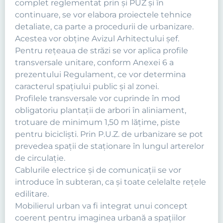
complet reglementat prin şi PUZ şi în
continuare, se vor elabora proiectele tehnice
detaliate, ca parte a procedurii de urbanizare.
Acestea vor obține Avizul Arhitectului șef.
Pentru reţeaua de străzi se vor aplica profile
transversale unitare, conform Anexei 6 a
prezentului Regulament, ce vor determina
caracterul spaţiului public şi al zonei.
Profilele transversale vor cuprinde în mod
obligatoriu plantaţii de arbori în aliniament,
trotuare de minimum 1,50 m lăţime, piste
pentru biciclişti. Prin P.U.Z. de urbanizare se pot
prevedea spaţii de staţionare în lungul arterelor
de circulaţie.
Cablurile electrice şi de comunicaţii se vor
introduce în subteran, ca şi toate celelalte reţele
edilitare.
Mobilierul urban va fi integrat unui concept
coerent pentru imaginea urbană a spaţiilor