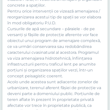
concrete a spaţiilor.
Pentru orice intervenţii ce vizează amenajarea /
reorganizarea acestui tip de spaţii se vor elabora
în mod obligatoriu P.U.D.
Cursurile de apă secundare – pâraiele - de pe
versanţi şi fâşiile de protecţie aferente vor face
obiectul unui program de amenajare complexă,
ce va urmări conservarea sau redobândirea
caracterului cvasinatural al acestora. Programul
va viza amenajarea hidrotehnică, înfiinţarea
infrastructurii pentru traficul lent pe anumite
porţiuni şi organizarea spaţiilor verzi, într-un
concept peisagistic coerent.
Acolo unde acestea sunt adiacente zonelor de
urbanizare, terenul aferent fâşiei de protecţie va
deveni parte a domeniului public. Porţiunile de
teren aflate în prezent în proprietate privată
afectate vor trece în proprietate publică, ca