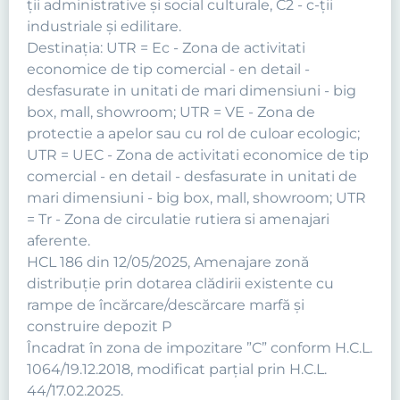
ții administrative și social culturale, C2 - c-ții
industriale și edilitare.
Destinația: UTR = Ec - Zona de activitati
economice de tip comercial - en detail -
desfasurate in unitati de mari dimensiuni - big
box, mall, showroom; UTR = VE - Zona de
protectie a apelor sau cu rol de culoar ecologic;
UTR = UEC - Zona de activitati economice de tip
comercial - en detail - desfasurate in unitati de
mari dimensiuni - big box, mall, showroom; UTR
= Tr - Zona de circulatie rutiera si amenajari
aferente.
HCL 186 din 12/05/2025, Amenajare zonă
distribuție prin dotarea clădirii existente cu
rampe de încărcare/descărcare marfă și
construire depozit P
Încadrat în zona de impozitare ”C” conform H.C.L.
1064/19.12.2018, modificat parțial prin H.C.L.
44/17.02.2025.