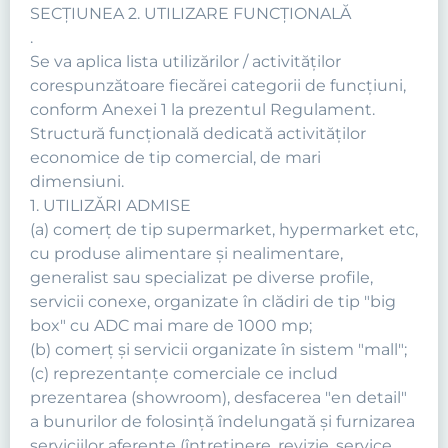
SECŢIUNEA 2. UTILIZARE FUNCŢIONALĂ
.
Se va aplica lista utilizărilor / activităţilor
corespunzătoare fiecărei categorii de funcţiuni,
conform Anexei 1 la prezentul Regulament.
Structură funcţională dedicată activităţilor
economice de tip comercial, de mari
dimensiuni.
1. UTILIZĂRI ADMISE
(a) comerţ de tip supermarket, hypermarket etc,
cu produse alimentare şi nealimentare,
generalist sau specializat pe diverse profile,
servicii conexe, organizate în clădiri de tip "big
box" cu ADC mai mare de 1000 mp;
(b) comerţ şi servicii organizate în sistem "mall";
(c) reprezentanţe comerciale ce includ
prezentarea (showroom), desfacerea "en detail"
a bunurilor de folosinţă îndelungată şi furnizarea
serviciilor aferente (întreţinere, revizie, service,