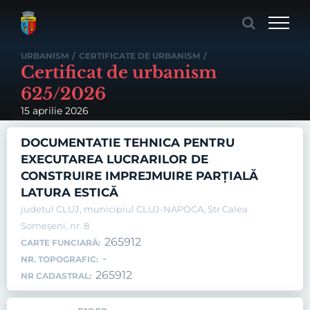
Skip
to
content
URBANISM
/
CERTIFICATE DE URBANISM
/
Certificat de urbanism
625/2026
15 aprilie 2026
DOCUMENTATIE TEHNICA PENTRU
EXECUTAREA LUCRARILOR DE
CONSTRUIRE IMPREJMUIRE PARȚIALĂ
LATURA ESTICĂ
judetul CLUJ, municipiul CLUJ-NAPOCA, Str Calea
Someșeni, nr. 8
265912
CARTE FUNCIARĂ:
-
NR. TOPOGRAFIC:
265912
NR CADASTRAL: