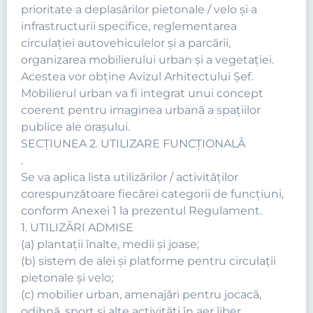
prioritate a deplasărilor pietonale / velo şi a
infrastructurii specifice, reglementarea
circulaţiei autovehiculelor şi a parcării,
organizarea mobilierului urban şi a vegetaţiei.
Acestea vor obține Avizul Arhitectului Șef.
Mobilierul urban va fi integrat unui concept
coerent pentru imaginea urbană a spaţiilor
publice ale oraşului.
SECŢIUNEA 2. UTILIZARE FUNCŢIONALĂ
.
Se va aplica lista utilizărilor / activităţilor
corespunzătoare fiecărei categorii de funcţiuni,
conform Anexei 1 la prezentul Regulament.
1. UTILIZĂRI ADMISE
(a) plantaţii înalte, medii şi joase;
(b) sistem de alei şi platforme pentru circulaţii
pietonale şi velo;
(c) mobilier urban, amenajări pentru jocacă,
odihnă, sport si alte activităţi în aer liber