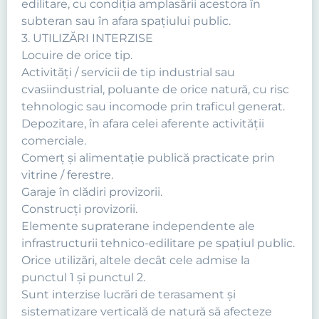
edilitare, cu condiţia amplasării acestora în
subteran sau în afara spaţiului public.
3. UTILIZĂRI INTERZISE
Locuire de orice tip.
Activităţi / servicii de tip industrial sau
cvasiindustrial, poluante de orice natură, cu risc
tehnologic sau incomode prin traficul generat.
Depozitare, în afara celei aferente activităţii
comerciale.
Comerţ şi alimentaţie publică practicate prin
vitrine / ferestre.
Garaje în clădiri provizorii.
Construcți provizorii.
Elemente supraterane independente ale
infrastructurii tehnico-edilitare pe spaţiul public.
Orice utilizări, altele decât cele admise la
punctul 1 şi punctul 2.
Sunt interzise lucrări de terasament şi
sistematizare verticală de natură să afecteze