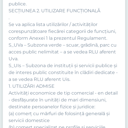
publice.
SECŢIUNEA 2. UTILIZARE FUNCŢIONALĂ
.
Se va aplica lista utilizărilor / activităţilor
corespunzătoare fiecărei categorii de funcţiuni,
conform Anexei 1 la prezentul Regulament.
S_UVa – Subzona verde – scuar, grădină, parc cu
acces public nelimitat – a se vedea RLU aferent
Uva.
S_UIs – Subzona de instituţii şi servicii publice şi
de interes public constituite în clădiri dedicate -
a se vedea RLU aferent Uis.
1. UTILIZĂRI ADMISE
Activităţi economice de tip comercial - en detail
- desfăşurate în unităţi de mari dimensiuni,
destinate persoanelor fizice şi juridice:
(a) comerţ cu mărfuri de folosinţă generală şi
servicii domestice
(b) comerţ specializat pe profile şi serviciile