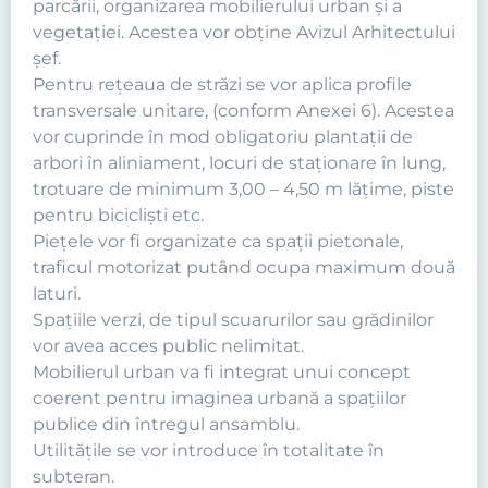
parcării, organizarea mobilierului urban şi a
vegetaţiei. Acestea vor obține Avizul Arhitectului
șef.
Pentru reţeaua de străzi se vor aplica profile
transversale unitare, (conform Anexei 6). Acestea
vor cuprinde în mod obligatoriu plantaţii de
arbori în aliniament, locuri de staţionare în lung,
trotuare de minimum 3,00 – 4,50 m lăţime, piste
pentru biciclişti etc.
Pieţele vor fi organizate ca spaţii pietonale,
traficul motorizat putând ocupa maximum două
laturi.
Spaţiile verzi, de tipul scuarurilor sau grădinilor
vor avea acces public nelimitat.
Mobilierul urban va fi integrat unui concept
coerent pentru imaginea urbană a spaţiilor
publice din întregul ansamblu.
Utilităţile se vor introduce în totalitate în
subteran.