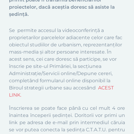
proiectelor, dacă aceștia doresc să asiste la
ședință.
Se
permite accesul la videoconferință a
proprietarilor parcelelo
r adiacente celor care fac
obiectul studiilor de urbanism, reprezentanților
mass-media și altor persoane interesate. În
acest sens, cei care doresc să participe, se vor
înscrie pe site-ul Primăriei, la secțiunea
Administrație/Servicii online/Depune cereri,
completând formularul online disponibil la
Biroul strategii urbane sau accesând
ACEST
LINK.
Înscrierea se poate face pân
ă cu cel mult 4 ore
înaintea începerii ședinței. Doritorii vor primi un
link pe adresa de e-mail prin intermediul căruia
se vor putea conecta la ședința C.T.A.T.U. pentru