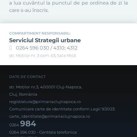
a lua cuvântul la punctul de pe ordinea de zi la
care s-au înscris.
COMPARTIMENT RESPONSABIL:
Serviciul Strategii urbane
0264 596 030 / 4310; 4312
str. Moților nr. 3 cam. 63, Sala Mică
DATE DE CONTACT
str. Moților nr.3, 400001 Cluj-Napoca,
Cluj, România
registratura@primariaclujnapoca.ro
Comunicare carte de identitate conform Legii 9/2023:
carte_identitate@primariaclujnapoca.ro
984
0264
0264 596 030
- Centrala telefonica