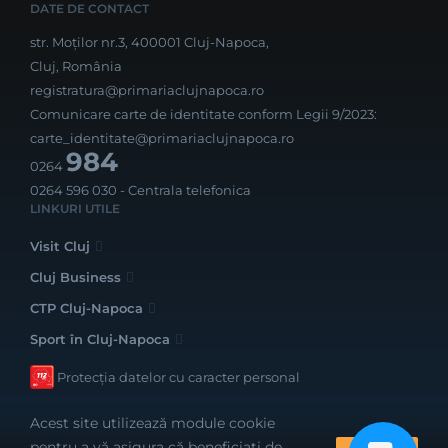
DATE DE CONTACT
str. Moților nr.3, 400001 Cluj-Napoca,
Cluj, România
registratura@primariaclujnapoca.ro
Comunicare carte de identitate conform Legii 9/2023:
carte_identitate@primariaclujnapoca.ro
984
0264
0264 596 030
- Centrala telefonica
LINKURI UTILE
Visit Cluj
Cluj Business
CTP Cluj-Napoca
Sport în Cluj-Napoca
Protecția datelor cu caracter personal
Acest site utilizează module cookie
pentru a vă asigura că beneficiați de