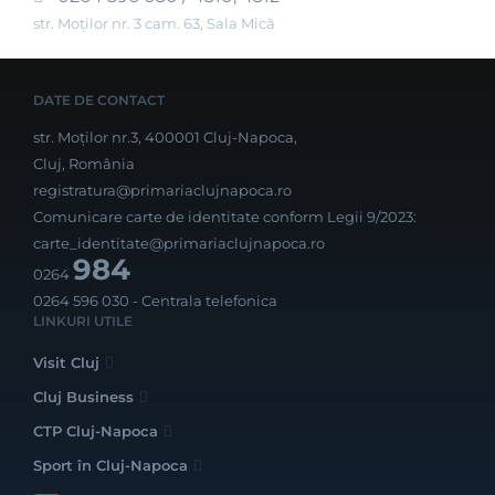
str. Moților nr. 3 cam. 63, Sala Mică
DATE DE CONTACT
str. Moților nr.3, 400001 Cluj-Napoca,
Cluj, România
registratura@primariaclujnapoca.ro
Comunicare carte de identitate conform Legii 9/2023:
carte_identitate@primariaclujnapoca.ro
984
0264
0264 596 030
- Centrala telefonica
LINKURI UTILE
Visit Cluj
Cluj Business
CTP Cluj-Napoca
Sport în Cluj-Napoca