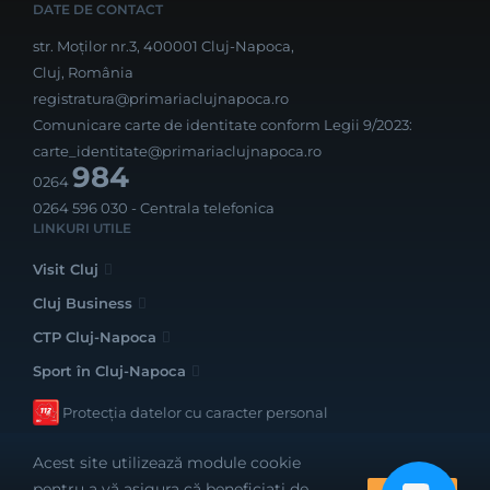
DATE DE CONTACT
str. Moților nr.3, 400001 Cluj-Napoca,
Cluj, România
registratura@primariaclujnapoca.ro
Comunicare carte de identitate conform Legii 9/2023:
carte_identitate@primariaclujnapoca.ro
984
0264
0264 596 030
- Centrala telefonica
LINKURI UTILE
Visit Cluj
Cluj Business
CTP Cluj-Napoca
Sport în Cluj-Napoca
Protecția datelor cu caracter personal
Acest site utilizează module cookie
pentru a vă asigura că beneficiați de