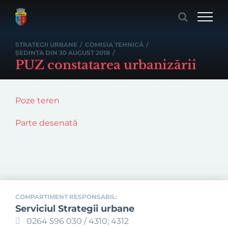
Skip
to
content
STRATEGII URBANE
/
COMISIA TEHNICĂ
/
ȘEDINȚA DIN 30 AUGUST 2018
/
PUZ constatarea urbanizării
Poze teren
Parte desenată
COMPARTIMENT RESPONSABIL:
Serviciul Strategii urbane
0264 596 030 / 4310; 4312