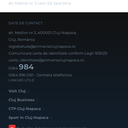
str. Moților nr. 3 cam. 63, Sala Mică
DATE DE CONTACT
str. Moților nr.3, 400001 Cluj-Napoca,
Cluj, România
registratura@primariaclujnapoca.ro
Comunicare carte de identitate conform Legii 9/2023:
carte_identitate@primariaclujnapoca.ro
984
0264
0264 596 030
- Centrala telefonica
LINKURI UTILE
Visit Cluj
Cluj Business
CTP Cluj-Napoca
Sport în Cluj-Napoca