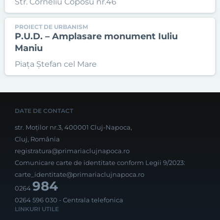
Str. Corneliu Coposu nr.46
PROIECT DE URBANISM
P.U.D. – Amplasare monument Iuliu
Maniu
Piața Ștefan cel Mare
DATE DE CONTACT
str. Moților nr.3, 400001 Cluj-Napoca,
Cluj, România
registratura@primariaclujnapoca.ro
Comunicare carte de identitate conform Legii 9/2023:
carte_identitate@primariaclujnapoca.ro
984
0264
0264 596 030
- Centrala telefonica
LINKURI UTILE