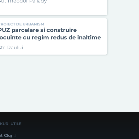
Str. Theodor Pallady
PROIECT DE URBANISM
PUZ parcelare si construire
locuinte cu regim redus de inaltime
Str. Raului
NKURI UTILE
it Cluj