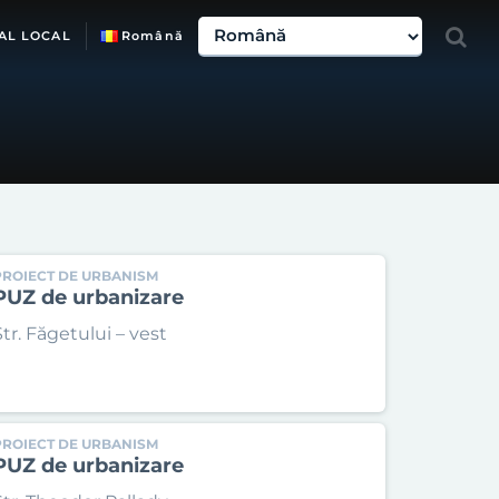
AL LOCAL
Română
PROIECT DE URBANISM
PUZ de urbanizare
Str. Făgetului – vest
PROIECT DE URBANISM
PUZ de urbanizare