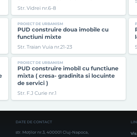
Str. Vidrei nr.6-8
PROIECT DE URBANISM
PUD construire doua imobile cu
functiuni mixte
Str. Traian Vuia nr.21-23
PROIECT DE URBANISM
PUD construire imobil cu functiune
e
mixta ( cresa- gradinita si locuinte
de servici )
Str. F.J Curie nr.1
DATE DE CONTACT
LI
str. Moților nr.3, 400001 Cluj-Napoca,
Vis