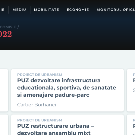
IE
MEDIU
MOBILITATE
ECONOMIE
MONITORUL OFICI
 COMISIE
/
2022
PROIECT DE URBANISM
PUZ dezvoltare infrastructura
educationala, sportiva, de sanatate
si amenajare padure-parc
Cartier Borhanci
PROIECT DE URBANISM
PUZ restructurare urbana –
dezvoltare ansamblu mixt