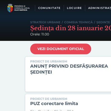
Skip
to
COMUNITATE
LOCUIRE
ADMINISTRAȚ
content
STRATEGII URBANE
/
COMISIA TEHNICĂ
/
ȘEDINȚE
Ședința din 28 ianuarie 
Orele: 11.00
VEZI DOCUMENT OFICIAL
PROIECT DE URBANISM
ANUNȚ PRIVIND DESFĂȘURAREA
ȘEDINȚEI
PROIECT DE URBANISM
PUZ corectare limita