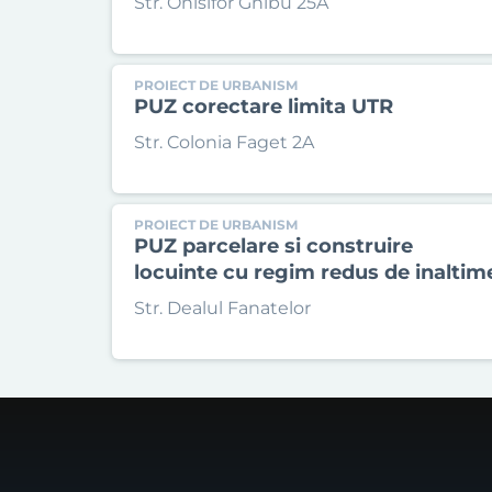
Str. Onisifor Ghibu 25A
PROIECT DE URBANISM
PUZ corectare limita UTR
Str. Colonia Faget 2A
PROIECT DE URBANISM
PUZ parcelare si construire
locuinte cu regim redus de inaltim
Str. Dealul Fanatelor