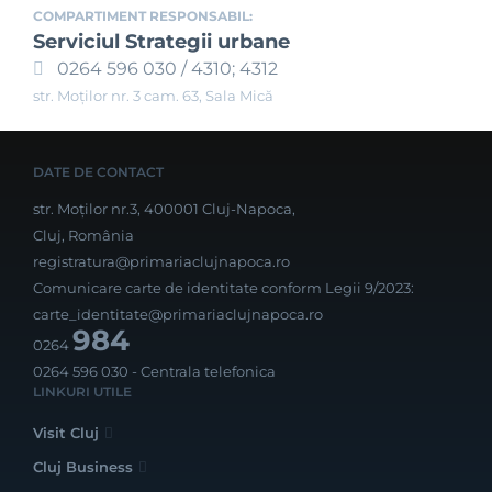
COMPARTIMENT RESPONSABIL:
Serviciul Strategii urbane
0264 596 030 / 4310; 4312
str. Moților nr. 3 cam. 63, Sala Mică
DATE DE CONTACT
str. Moților nr.3, 400001 Cluj-Napoca,
Cluj, România
registratura@primariaclujnapoca.ro
Comunicare carte de identitate conform Legii 9/2023:
carte_identitate@primariaclujnapoca.ro
984
0264
0264 596 030
- Centrala telefonica
LINKURI UTILE
Visit Cluj
Cluj Business