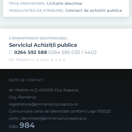
Licitatie deschisa
TIPUL PROCEDURII:
Contract de achizitii publice
MODALITATEA DE ATRIBUIRE:
COMPARTIMENT RESPONSABIL:
Serviciul Achiziţii publice
0264 592 588
0264 596 030 / 4402
Str. Moţilor nr. 3, cam. 4, 4 A, 5
DATE DE CONTACT
str. Moților nr.3, 400001 Cluj-Napoca,
Cluj, România
registratura@primariaclujnapoca.ro
Comunicare carte de identitate conform Legii 9/2023:
carte_identitate@primariaclujnapoca.ro
984
0264