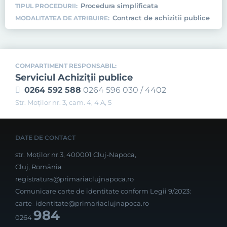
Procedura simplificata
TIPUL PROCEDURII:
Contract de achizitii publice
MODALITATEA DE ATRIBUIRE:
COMPARTIMENT RESPONSABIL:
Serviciul Achiziţii publice
0264 592 588
0264 596 030 / 4402
Str. Moţilor nr. 3, cam. 4, 4 A, 5
DATE DE CONTACT
str. Moților nr.3, 400001 Cluj-Napoca,
Cluj, România
registratura@primariaclujnapoca.ro
Comunicare carte de identitate conform Legii 9/2023:
carte_identitate@primariaclujnapoca.ro
984
0264