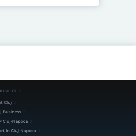
NKURI UTILE
it Cluj
uj Business
P Cluj-Napoca
ort în Cluj-Napoca