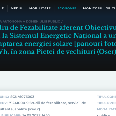
IE
MEDIU
MOBILITATE
ECONOMIE
MONITORUL OFICI
A AUTONOMĂ A DOMENIULUI PUBLIC
/
diu de Fezabilitate aferent Obiectiv
 la Sistemul Energetic Național a un
captarea energiei solare [panouri fot
h, în zona Pietei de vechituri (Oser),
SCNA1076003
UNIC:
TIPUL CON
71241000-9 Studii de fezabilitate, servicii de
CPV:
TIPUL PROC
ultanta, analize (Rev.2)
MODALITAT
14.09.2022 14:10
publice
 PUBLICĂRII: