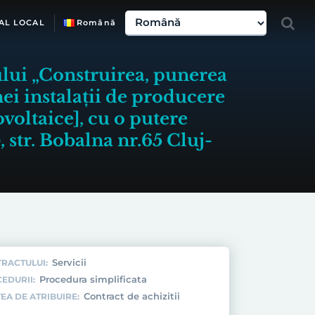
AL LOCAL
Română
ului „Construirea, punerea
ei instalații de producere
ovoltaice], cu o putere
 str. Bobalna nr.65 Cluj-
Servicii
TRACTULUI:
Procedura simplificata
EDURII:
Contract de achizitii
EA DE ATRIBUIRE: