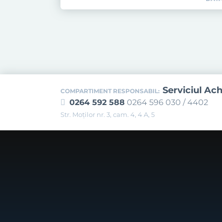
Serviciul Ach
COMPARTIMENT RESPONSABIL:
0264 592 588
0264 596 030 / 4402
Str. Moţilor nr. 3, cam. 4, 4 A, 5