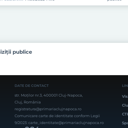
iziţii publice
DATE DE CONTACT
LI
str. Moților nr.3, 400001 Cluj-Napoca,
Vis
Cluj, România
Cl
registratura@primariaclujnapoca.ro
CT
Comunicare carte de identitate conform Legii
9/2023:
carte_identitate@primariaclujnapoca.ro
Sp