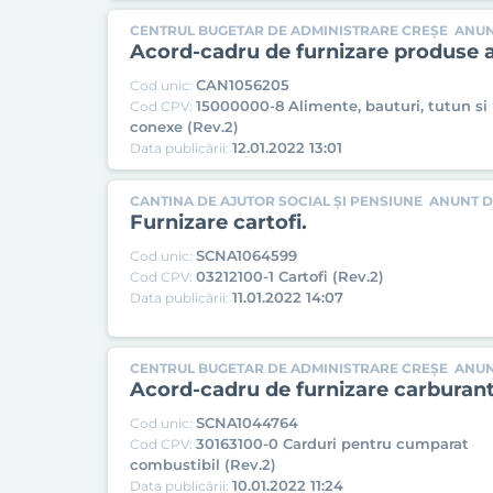
CENTRUL BUGETAR DE ADMINISTRARE CREȘE
ANUN
Acord-cadru de furnizare produse a
CAN1056205
Cod unic:
15000000-8 Alimente, bauturi, tutun si
Cod CPV:
conexe (Rev.2)
12.01.2022 13:01
Data publicării:
CANTINA DE AJUTOR SOCIAL ȘI PENSIUNE
ANUNT DE
Furnizare cartofi.
SCNA1064599
Cod unic:
03212100-1 Cartofi (Rev.2)
Cod CPV:
11.01.2022 14:07
Data publicării:
CENTRUL BUGETAR DE ADMINISTRARE CREȘE
ANUN
Acord-cadru de furnizare carburant
SCNA1044764
Cod unic:
30163100-0 Carduri pentru cumparat
Cod CPV:
combustibil (Rev.2)
10.01.2022 11:24
Data publicării: