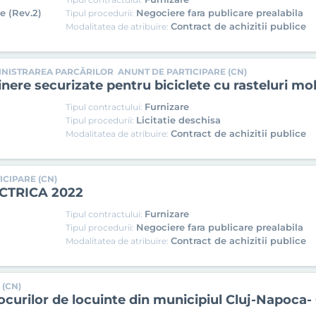
e (Rev.2)
Negociere fara publicare prealabila
Tipul procedurii:
Contract de achizitii publice
Modalitatea de atribuire:
MINISTRAREA PARCĂRILOR
ANUNT DE PARTICIPARE (CN)
inere securizate pentru biciclete cu rasteluri mo
Furnizare
Tipul contractului:
Licitatie deschisa
Tipul procedurii:
Contract de achizitii publice
Modalitatea de atribuire:
CIPARE (CN)
ECTRICA 2022
Furnizare
Tipul contractului:
Negociere fara publicare prealabila
Tipul procedurii:
Contract de achizitii publice
Modalitatea de atribuire:
 (CN)
ocurilor de locuinte din municipiul Cluj-Napoca- 