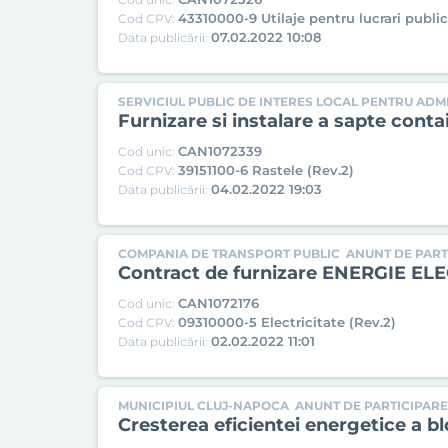
43310000-9 Utilaje pentru lucrari public
Cod CPV:
07.02.2022 10:08
Data publicării:
SERVICIUL PUBLIC DE INTERES LOCAL PENTRU AD
Furnizare si instalare a sapte conta
CAN1072339
Cod unic:
39151100-6 Rastele (Rev.2)
Cod CPV:
04.02.2022 19:03
Data publicării:
COMPANIA DE TRANSPORT PUBLIC
ANUNT DE PARTI
Contract de furnizare ENERGIE EL
CAN1072176
Cod unic:
09310000-5 Electricitate (Rev.2)
Cod CPV:
02.02.2022 11:01
Data publicării:
MUNICIPIUL CLUJ-NAPOCA
ANUNT DE PARTICIPARE
Cresterea eficientei energetice a bl