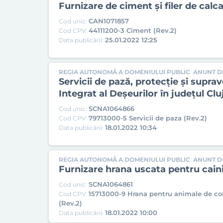
Furnizare de ciment și filer de calca
CAN1071857
Cod unic:
44111200-3 Ciment (Rev.2)
Cod CPV:
25.01.2022 12:25
Data publicării:
REGIA AUTONOMĂ A DOMENIULUI PUBLIC
ANUNT DE
Servicii de pază, protecţie şi supr
Integrat al Deșeurilor în judeţul Clu
SCNA1064866
Cod unic:
79713000-5 Servicii de paza (Rev.2)
Cod CPV:
18.01.2022 10:34
Data publicării:
REGIA AUTONOMĂ A DOMENIULUI PUBLIC
ANUNT DE
Furnizare hrana uscata pentru caini 
SCNA1064861
Cod unic:
15713000-9 Hrana pentru animale de c
Cod CPV:
(Rev.2)
18.01.2022 10:00
Data publicării: