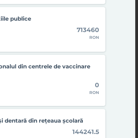
iile publice
713460
RON
nalul din centrele de vaccinare
0
RON
i dentară din reţeaua şcolară
144241.5