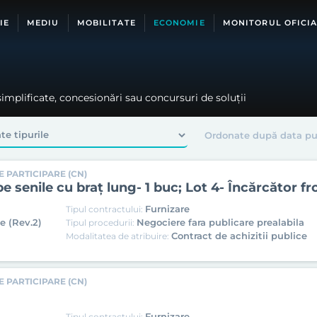
IE
MEDIU
MOBILITATE
ECONOMIE
MONITORUL OFICIA
simplificate, concesionări sau concursuri de soluții
 PARTICIPARE (CN)
pe senile cu braț lung- 1 buc; Lot 4- Încărcător fr
Furnizare
Tipul contractului:
e (Rev.2)
Negociere fara publicare prealabila
Tipul procedurii:
Contract de achizitii publice
Modalitatea de atribuire:
 PARTICIPARE (CN)
Furnizare
Tipul contractului: