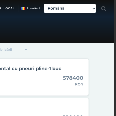
L LOCAL
Română
ontal cu pneuri pline-1 buc
578400
RON