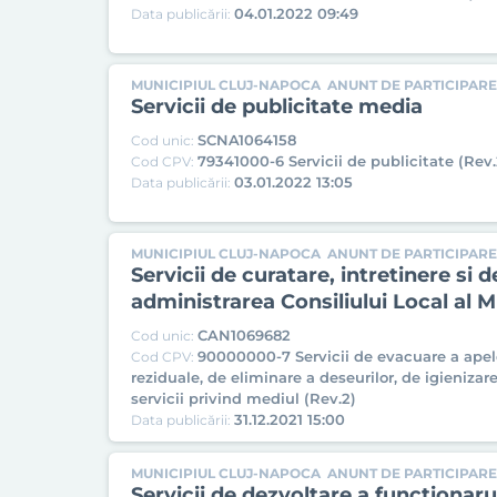
04.01.2022 09:49
Data publicării:
MUNICIPIUL CLUJ-NAPOCA
ANUNT DE PARTICIPARE 
Servicii de publicitate media
SCNA1064158
Cod unic:
79341000-6 Servicii de publicitate (Rev.
Cod CPV:
03.01.2022 13:05
Data publicării:
MUNICIPIUL CLUJ-NAPOCA
ANUNT DE PARTICIPARE
Servicii de curatare, intretinere si 
administrarea Consiliului Local al 
CAN1069682
Cod unic:
90000000-7 Servicii de evacuare a apel
Cod CPV:
reziduale, de eliminare a deseurilor, de igienizare
servicii privind mediul (Rev.2)
31.12.2021 15:00
Data publicării:
MUNICIPIUL CLUJ-NAPOCA
ANUNT DE PARTICIPARE
Servicii de dezvoltare a functionar