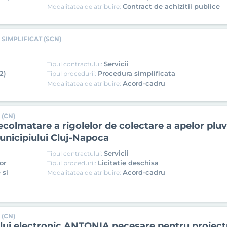
Contract de achizitii publice
Modalitatea de atribuire:
SIMPLIFICAT (SCN)
Servicii
Tipul contractului:
2)
Procedura simplificata
Tipul procedurii:
Acord-cadru
Modalitatea de atribuire:
 (CN)
decolmatare a rigolelor de colectare a apelor pluvi
Municipiului Cluj-Napoca
Servicii
Tipul contractului:
or
Licitatie deschisa
Tipul procedurii:
 si
Acord-cadru
Modalitatea de atribuire:
 (CN)
ului electronic ANTONIA necesare pentru proiect