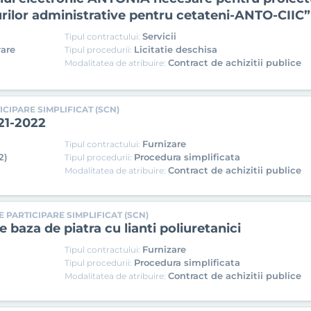
urilor administrative pentru cetateni-ANTO-CIIC”
Servicii
Tipul contractului:
ware
Licitatie deschisa
Tipul procedurii:
Contract de achizitii publice
Modalitatea de atribuire:
CIPARE SIMPLIFICAT (SCN)
21-2022
Furnizare
Tipul contractului:
2)
Procedura simplificata
Tipul procedurii:
Contract de achizitii publice
Modalitatea de atribuire:
 PARTICIPARE SIMPLIFICAT (SCN)
e baza de piatra cu lianti poliuretanici
Furnizare
Tipul contractului:
Procedura simplificata
Tipul procedurii:
Contract de achizitii publice
Modalitatea de atribuire: