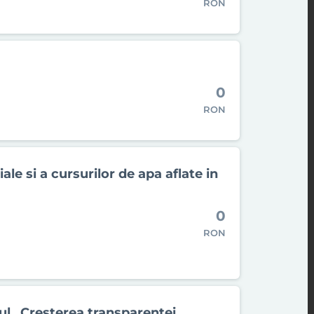
RON
0
RON
ale si a cursurilor de apa aflate in
0
RON
ul „Cresterea transparentei