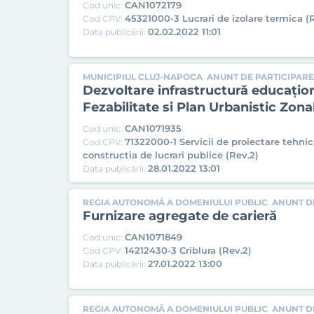
CAN1072179
Cod unic:
45321000-3 Lucrari de izolare termica (
Cod CPV:
02.02.2022 11:01
Data publicării:
MUNICIPIUL CLUJ-NAPOCA
ANUNT DE PARTICIPARE
Dezvoltare infrastructură educațion
Fezabilitate si Plan Urbanistic Zona
CAN1071935
Cod unic:
71322000-1 Servicii de proiectare tehni
Cod CPV:
constructia de lucrari publice (Rev.2)
28.01.2022 13:01
Data publicării:
REGIA AUTONOMĂ A DOMENIULUI PUBLIC
ANUNT DE
Furnizare agregate de carieră
CAN1071849
Cod unic:
14212430-3 Criblura (Rev.2)
Cod CPV:
27.01.2022 13:00
Data publicării:
REGIA AUTONOMĂ A DOMENIULUI PUBLIC
ANUNT DE