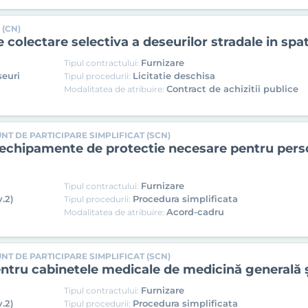
 (CN)
e colectare selectiva a deseurilor stradale in spat
Furnizare
Tipul contractului:
seuri
Licitatie deschisa
Tipul procedurii:
Contract de achizitii publice
Modalitatea de atribuire:
NT DE PARTICIPARE SIMPLIFICAT (SCN)
i echipamente de protectie necesare pentru perso
Furnizare
Tipul contractului:
.2)
Procedura simplificata
Tipul procedurii:
Acord-cadru
Modalitatea de atribuire:
NT DE PARTICIPARE SIMPLIFICAT (SCN)
ntru cabinetele medicale de medicină generală ş
Furnizare
Tipul contractului:
.2)
Procedura simplificata
Tipul procedurii: