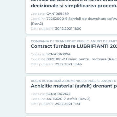
decizionale si simplificarea proced
CAN1069489
Cod unic:
72262000-9 Servicii de dezvoltare soft
Cod CPV:
(Rev.2)
30.12.2021 11:00
Data publicării:
COMPANIA DE TRANSPORT PUBLIC
ANUNT DE PARTI
Contract furnizare LUBRIFIANTI 20
SCNA1063994
Cod unic:
09211100-2 Uleiuri pentru motoare (Rev.
Cod CPV:
29.12.2021 15:46
Data publicării:
REGIA AUTONOMĂ A DOMENIULUI PUBLIC
ANUNT DE
Achizitie material (asfalt) drenant p
SCNA1063942
Cod unic:
44113620-7 Asfalt (Rev.2)
Cod CPV:
29.12.2021 11:41
Data publicării: