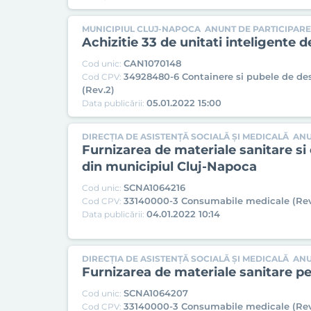
MUNICIPIUL CLUJ-NAPOCA
ANUNT DE PARTICIPARE
Achizitie 33 de unitati inteligente d
CAN1070148
Cod unic:
34928480-6 Containere si pubele de de
Cod CPV:
(Rev.2)
05.01.2022 15:00
Data publicării:
DIRECȚIA DE ASISTENȚĂ SOCIALĂ ȘI MEDICALĂ
ANU
Furnizarea de materiale sanitare s
din municipiul Cluj-Napoca
SCNA1064216
Cod unic:
33140000-3 Consumabile medicale (Rev
Cod CPV:
04.01.2022 10:14
Data publicării:
DIRECȚIA DE ASISTENȚĂ SOCIALĂ ȘI MEDICALĂ
ANU
Furnizarea de materiale sanitare pe
SCNA1064207
Cod unic:
33140000-3 Consumabile medicale (Rev
Cod CPV: