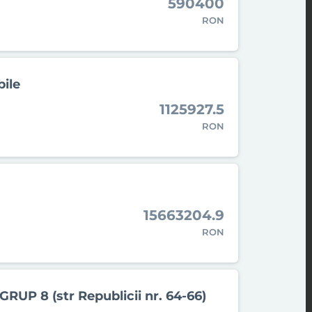
590400
RON
bile
1125927.5
RON
15663204.9
RON
GRUP 8 (str Republicii nr. 64-66)