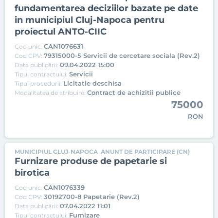
fundamentarea deciziilor bazate pe date
in municipiul Cluj-Napoca pentru
proiectul ANTO-CIIC
CAN1076631
Cod unic:
79315000-5 Servicii de cercetare sociala (Rev.2)
Cod CPV:
09.04.2022 15:00
Data publicării:
Servicii
Tipul contractului:
Licitatie deschisa
Tipul procedurii:
Contract de achizitii publice
Modalitatea de atribuire:
75000
RON
MUNICIPIUL CLUJ-NAPOCA
ANUNT DE PARTICIPARE (CN)
Furnizare produse de papetarie si
birotica
CAN1076339
Cod unic:
30192700-8 Papetarie (Rev.2)
Cod CPV:
07.04.2022 11:01
Data publicării:
Furnizare
Tipul contractului: