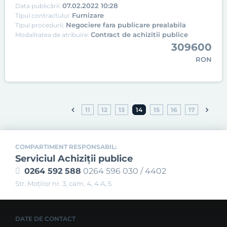
07.02.2022 10:28
Data publicării:
Furnizare
Tipul contractului:
Negociere fara publicare prealabila
Tipul procedurii:
Contract de achizitii publice
Modalitatea de atribuire:
309600
RON
11
12
13
14
15
16
17
COMPARTIMENT RESPONSABIL:
Serviciul Achiziţii publice
0264 592 588
0264 596 030 / 4402
Str. Moţilor nr. 3, cam. 4, 4 A, 5
DATE DE CONTACT