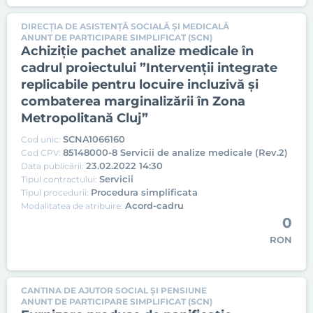
DIRECȚIA DE ASISTENȚĂ SOCIALĂ ȘI MEDICALĂ
ANUNT DE PARTICIPARE SIMPLIFICAT (SCN)
Achiziție pachet analize medicale în
cadrul proiectului ”Intervenții integrate
replicabile pentru locuire incluzivă și
combaterea marginalizării în Zona
Metropolitană Cluj”
SCNA1066160
Cod unic:
85148000-8 Servicii de analize medicale (Rev.2)
Cod CPV:
23.02.2022 14:30
Data publicării:
Servicii
Tipul contractului:
Procedura simplificata
Tipul procedurii:
Acord-cadru
Modalitatea de atribuire:
0
RON
CANTINA DE AJUTOR SOCIAL ȘI PENSIUNE
ANUNT DE PARTICIPARE SIMPLIFICAT (SCN)