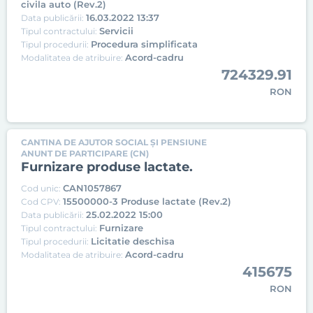
civila auto (Rev.2)
16.03.2022 13:37
Data publicării:
Servicii
Tipul contractului:
Procedura simplificata
Tipul procedurii:
Acord-cadru
Modalitatea de atribuire:
724329.91
RON
CANTINA DE AJUTOR SOCIAL ȘI PENSIUNE
ANUNT DE PARTICIPARE (CN)
Furnizare produse lactate.
CAN1057867
Cod unic:
15500000-3 Produse lactate (Rev.2)
Cod CPV:
25.02.2022 15:00
Data publicării:
Furnizare
Tipul contractului:
Licitatie deschisa
Tipul procedurii:
Acord-cadru
Modalitatea de atribuire:
415675
RON