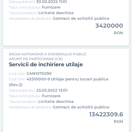
30.03.2022 11:01
Data publicării:
Furnizare
Tipul contractului:
Licitatie deschisa
Tipul procedurii:
Contract de achizitii publice
Modalitatea de atribuire:
3420000
RON
REGIA AUTONOMĂ A DOMENIULUI PUBLIC
ANUNT DE PARTICIPARE (CN)
Servicii de inchiriere utilaje
CAN1075290
Cod unic:
43310000-9 Utilaje pentru lucrari publice
Cod CPV:
(Rev.2)
23.03.2022 13:01
Data publicării:
Furnizare
Tipul contractului:
Licitatie deschisa
Tipul procedurii:
Contract de achizitii publice
Modalitatea de atribuire:
13422309.6
RON