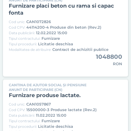
ANUNT DE PARTICIPARE (CN)
Furnizare placi beton cu rama si capac
fonta
CAN1072826
Cod unic:
44114200-4 Produse din beton (Rev.2)
Cod CPV:
12.02.2022 15:00
Data publicării:
Furnizare
Tipul contractului:
Licitatie deschisa
Tipul procedurii:
Contract de achizitii publice
Modalitatea de atribuire:
1048800
RON
CANTINA DE AJUTOR SOCIAL ȘI PENSIUNE
ANUNT DE PARTICIPARE (CN)
Furnizare produse lactate.
CAN1057867
Cod unic:
15500000-3 Produse lactate (Rev.2)
Cod CPV:
11.02.2022 15:00
Data publicării:
Furnizare
Tipul contractului:
Licitatie deschisa
Tipul procedurii: