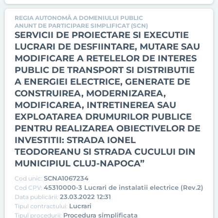
REGIA AUTONOMĂ A DOMENIULUI PUBLIC
ANUNT DE PARTICIPARE SIMPLIFICAT (SCN)
SERVICII DE PROIECTARE SI EXECUTIE
LUCRARI DE DESFIINTARE, MUTARE SAU
MODIFICARE A RETELELOR DE INTERES
PUBLIC DE TRANSPORT SI DISTRIBUTIE
A ENERGIEI ELECTRICE, GENERATE DE
CONSTRUIREA, MODERNIZAREA,
MODIFICAREA, INTRETINEREA SAU
EXPLOATAREA DRUMURILOR PUBLICE
PENTRU REALIZAREA OBIECTIVELOR DE
INVESTITII: STRADA IONEL
TEODOREANU SI STRADA CUCULUI DIN
MUNICIPIUL CLUJ-NAPOCA”
SCNA1067234
Cod unic:
45310000-3 Lucrari de instalatii electrice (Rev.2)
Cod CPV:
23.03.2022 12:31
Data publicării:
Lucrari
Tipul contractului:
Procedura simplificata
Tipul procedurii: