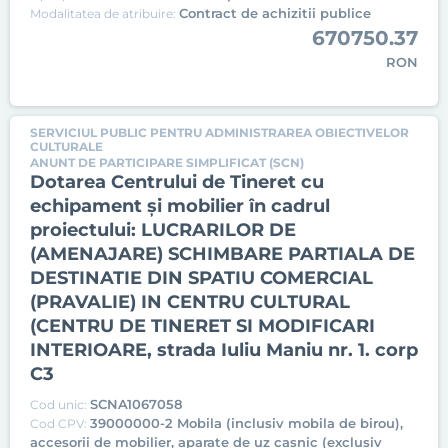
Contract de achizitii publice
Modalitatea de atribuire:
670750.37
RON
SERVICIUL PUBLIC PENTRU ADMINISTRAREA OBIECTIVELOR
CULTURALE
ANUNT DE PARTICIPARE SIMPLIFICAT (SCN)
Dotarea Centrului de Tineret cu
echipament și mobilier în cadrul
proiectului: LUCRARILOR DE
(AMENAJARE) SCHIMBARE PARTIALA DE
DESTINATIE DIN SPATIU COMERCIAL
(PRAVALIE) IN CENTRU CULTURAL
(CENTRU DE TINERET SI MODIFICARI
INTERIOARE, strada Iuliu Maniu nr. 1. corp
C3
SCNA1067058
Cod unic:
39000000-2 Mobila (inclusiv mobila de birou),
Cod CPV:
accesorii de mobilier, aparate de uz casnic (exclusiv