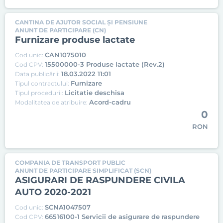
CANTINA DE AJUTOR SOCIAL ȘI PENSIUNE
ANUNT DE PARTICIPARE (CN)
Furnizare produse lactate
CAN1075010
Cod unic:
15500000-3 Produse lactate (Rev.2)
Cod CPV:
18.03.2022 11:01
Data publicării:
Furnizare
Tipul contractului:
Licitatie deschisa
Tipul procedurii:
Acord-cadru
Modalitatea de atribuire:
0
RON
COMPANIA DE TRANSPORT PUBLIC
ANUNT DE PARTICIPARE SIMPLIFICAT (SCN)
ASIGURARI DE RASPUNDERE CIVILA
AUTO 2020-2021
SCNA1047507
Cod unic:
66516100-1 Servicii de asigurare de raspundere
Cod CPV: