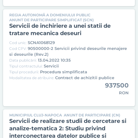
REGIA AUTONOMĂ A DOMENIULUI PUBLIC
ANUNT DE PARTICIPARE SIMPLIFICAT (SCN)
Servicii de inchiriere a unei statii de
tratare mecanica deseuri
SCNA1068129
Cod unic:
90500000-2 Servicii privind deseurile menajere
Cod CPV:
si deseurile (Rev.2)
13.04.2022 10:35
Data publicării:
Servicii
Tipul contractului:
Procedura simplificata
Tipul procedurii:
Contract de achizitii publice
Modalitatea de atribuire:
937500
RON
MUNICIPIUL CLUJ-NAPOCA
ANUNT DE PARTICIPARE (CN)
Servicii de realizare studii de cercetare si
analize-tematica 2: Studiu privind
interconectarea datelor publice si