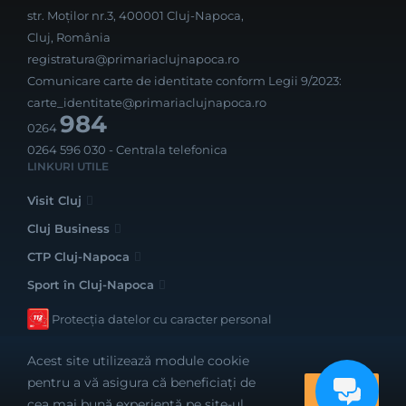
str. Moților nr.3, 400001 Cluj-Napoca,
Cluj, România
registratura@primariaclujnapoca.ro
Comunicare carte de identitate conform Legii 9/2023:
carte_identitate@primariaclujnapoca.ro
984
0264
0264 596 030
- Centrala telefonica
LINKURI UTILE
Visit Cluj
Cluj Business
CTP Cluj-Napoca
Sport în Cluj-Napoca
Protecția datelor cu caracter personal
Acest site utilizează module cookie
pentru a vă asigura că beneficiați de
OK
cea mai bună experiență pe site-ul