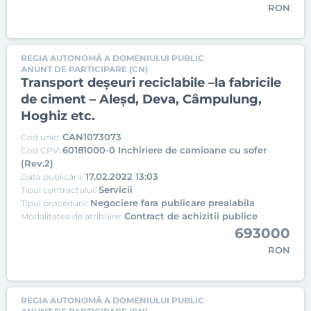
RON
REGIA AUTONOMĂ A DOMENIULUI PUBLIC
ANUNT DE PARTICIPARE (CN)
Transport deșeuri reciclabile –la fabricile
de ciment – Aleșd, Deva, Câmpulung,
Hoghiz etc.
CAN1073073
Cod unic:
60181000-0 Inchiriere de camioane cu sofer
Cod CPV:
(Rev.2)
17.02.2022 13:03
Data publicării:
Servicii
Tipul contractului:
Negociere fara publicare prealabila
Tipul procedurii:
Contract de achizitii publice
Modalitatea de atribuire:
693000
RON
REGIA AUTONOMĂ A DOMENIULUI PUBLIC