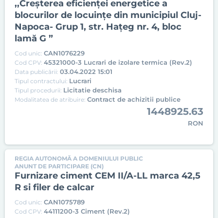
,,Creşterea eficienţei energetice a
blocurilor de locuinţe din municipiul Cluj-
Napoca- Grup 1, str. Hațeg nr. 4, bloc
lamă G ”
CAN1076229
Cod unic:
45321000-3 Lucrari de izolare termica (Rev.2)
Cod CPV:
03.04.2022 15:01
Data publicării:
Lucrari
Tipul contractului:
Licitatie deschisa
Tipul procedurii:
Contract de achizitii publice
Modalitatea de atribuire:
1448925.63
RON
REGIA AUTONOMĂ A DOMENIULUI PUBLIC
ANUNT DE PARTICIPARE (CN)
Furnizare ciment CEM II/A-LL marca 42,5
R si filer de calcar
CAN1075789
Cod unic:
44111200-3 Ciment (Rev.2)
Cod CPV: