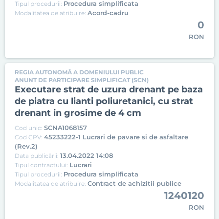
Procedura simplificata
Tipul procedurii:
Acord-cadru
Modalitatea de atribuire:
0
RON
REGIA AUTONOMĂ A DOMENIULUI PUBLIC
ANUNT DE PARTICIPARE SIMPLIFICAT (SCN)
Executare strat de uzura drenant pe baza
de piatra cu lianti poliuretanici, cu strat
drenant in grosime de 4 cm
SCNA1068157
Cod unic:
45233222-1 Lucrari de pavare si de asfaltare
Cod CPV:
(Rev.2)
13.04.2022 14:08
Data publicării:
Lucrari
Tipul contractului:
Procedura simplificata
Tipul procedurii:
Contract de achizitii publice
Modalitatea de atribuire:
1240120
RON