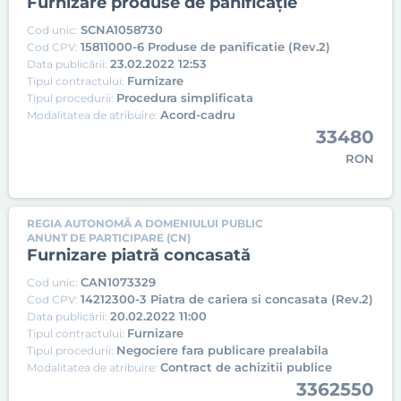
Furnizare produse de panificație
SCNA1058730
Cod unic:
15811000-6 Produse de panificatie (Rev.2)
Cod CPV:
23.02.2022 12:53
Data publicării:
Furnizare
Tipul contractului:
Procedura simplificata
Tipul procedurii:
Acord-cadru
Modalitatea de atribuire:
33480
RON
REGIA AUTONOMĂ A DOMENIULUI PUBLIC
ANUNT DE PARTICIPARE (CN)
Furnizare piatră concasată
CAN1073329
Cod unic:
14212300-3 Piatra de cariera si concasata (Rev.2)
Cod CPV:
20.02.2022 11:00
Data publicării:
Furnizare
Tipul contractului:
Negociere fara publicare prealabila
Tipul procedurii:
Contract de achizitii publice
Modalitatea de atribuire:
3362550