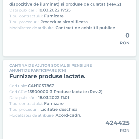
dispozitive de iluminat) si produse de curatat (Rev.2)
18.03.2022 17:35
Data publicării:
Furnizare
Tipul contractului:
Procedura simplificata
Tipul procedurii:
Contract de achizitii publice
Modalitatea de atribuire:
0
RON
CANTINA DE AJUTOR SOCIAL ȘI PENSIUNE
ANUNT DE PARTICIPARE (CN)
Furnizare produse lactate.
CAN1057867
Cod unic:
15500000-3 Produse lactate (Rev.2)
Cod CPV:
18.03.2022 11:01
Data publicării:
Furnizare
Tipul contractului:
Licitatie deschisa
Tipul procedurii:
Acord-cadru
Modalitatea de atribuire:
424425
RON