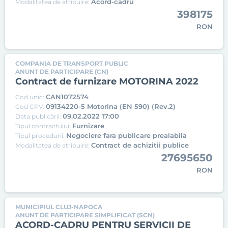
Acord-cadru
Modalitatea de atribuire:
398175
RON
COMPANIA DE TRANSPORT PUBLIC
ANUNT DE PARTICIPARE (CN)
Contract de furnizare MOTORINA 2022
CAN1072574
Cod unic:
09134220-5 Motorina (EN 590) (Rev.2)
Cod CPV:
09.02.2022 17:00
Data publicării:
Furnizare
Tipul contractului:
Negociere fara publicare prealabila
Tipul procedurii:
Contract de achizitii publice
Modalitatea de atribuire:
27695650
RON
MUNICIPIUL CLUJ-NAPOCA
ANUNT DE PARTICIPARE SIMPLIFICAT (SCN)
ACORD-CADRU PENTRU SERVICII DE