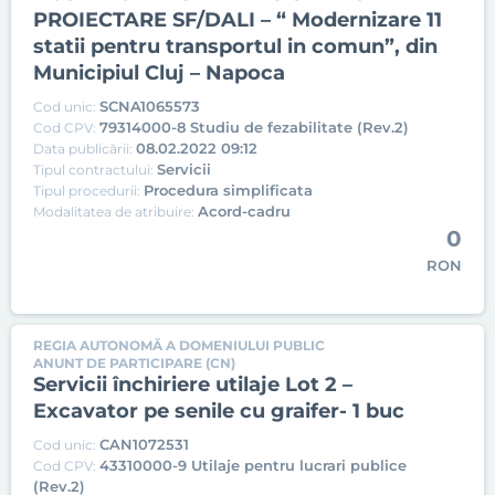
PROIECTARE SF/DALI – “ Modernizare 11
statii pentru transportul in comun”, din
Municipiul Cluj – Napoca
SCNA1065573
Cod unic:
79314000-8 Studiu de fezabilitate (Rev.2)
Cod CPV:
08.02.2022 09:12
Data publicării:
Servicii
Tipul contractului:
Procedura simplificata
Tipul procedurii:
Acord-cadru
Modalitatea de atribuire:
0
RON
REGIA AUTONOMĂ A DOMENIULUI PUBLIC
ANUNT DE PARTICIPARE (CN)
Servicii închiriere utilaje Lot 2 –
Excavator pe senile cu graifer- 1 buc
CAN1072531
Cod unic:
43310000-9 Utilaje pentru lucrari publice
Cod CPV:
(Rev.2)