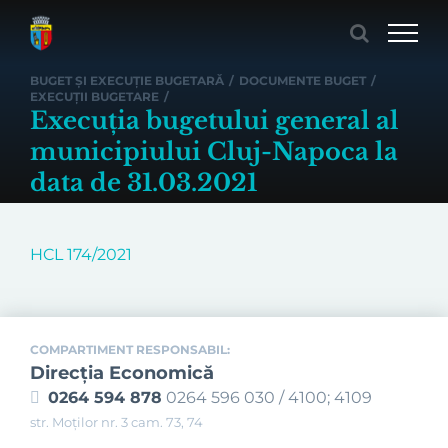
Skip
to
content
BUGET ȘI EXECUȚIE BUGETARĂ
/
DOCUMENTE BUGET
/
EXECUȚII BUGETARE
/
Execuția bugetului general al
municipiului Cluj-Napoca la
data de 31.03.2021
HCL 174/2021
COMPARTIMENT RESPONSABIL:
Direcţia Economică
0264 594 878
0264 596 030 / 4100; 4109
str. Moților nr. 3 cam. 73, 74