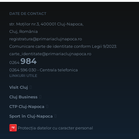
DATE DE CONTACT
str. Moților nr.3, 400001 Cluj-Napoca,
Cluj, România
registratura@primariaclujnapoca.ro
Comunicare carte de identitate conform Legii 9/2023:
carte_identitate@primariaclujnapoca.ro
984
0264
0264 596 030
- Centrala telefonica
LINKURI UTILE
Visit Cluj
Cluj Business
CTP Cluj-Napoca
Sport în Cluj-Napoca
Protecția datelor cu caracter personal