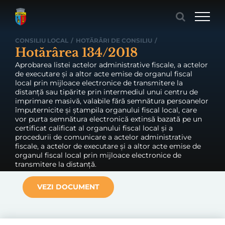
Skip
to
content
CONSILIU LOCAL
/
HOTĂRÂRI DE CONSILIU
/
Hotărârea 134/2018
Aprobarea listei actelor administrative fiscale, a actelor
de executare și a altor acte emise de organul fiscal
local prin mijloace electronice de transmitere la
distanță sau tipărite prin intermediul unui centru de
imprimare masivă, valabile fără semnătura persoanelor
împuternicite și ștampila organului fiscal local, care
vor purta semnătura electronică extinsă bazată pe un
certificat calificat al organului fiscal local și a
procedurii de comunicare a actelor administrative
fiscale, a actelor de executare și a altor acte emise de
organul fiscal local prin mijloace electronice de
transmitere la distanță.
VEZI DOCUMENT