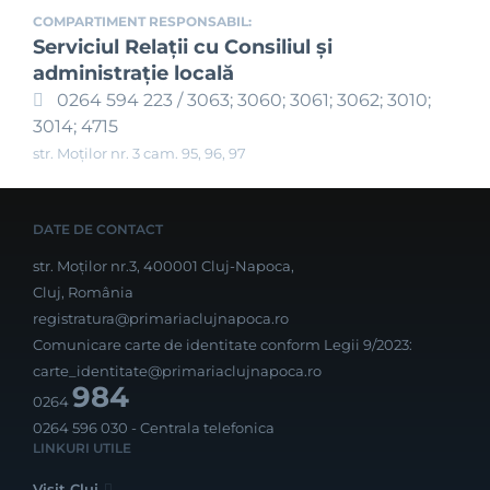
COMPARTIMENT RESPONSABIL:
Serviciul Relaţii cu Consiliul şi
administraţie locală
0264 594 223 / 3063; 3060; 3061; 3062; 3010;
3014; 4715
str. Moților nr. 3 cam. 95, 96, 97
DATE DE CONTACT
str. Moților nr.3, 400001 Cluj-Napoca,
Cluj, România
registratura@primariaclujnapoca.ro
Comunicare carte de identitate conform Legii 9/2023:
carte_identitate@primariaclujnapoca.ro
984
0264
0264 596 030
- Centrala telefonica
LINKURI UTILE
Visit Cluj