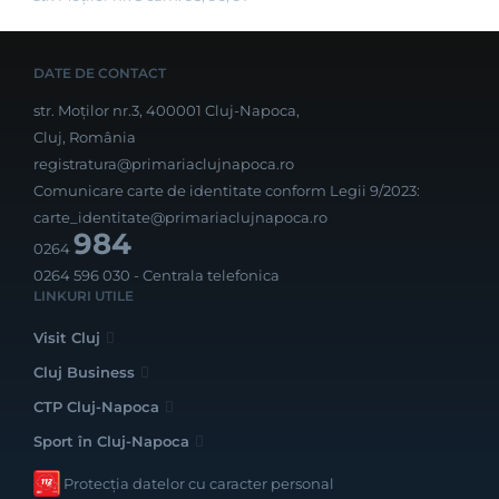
DATE DE CONTACT
str. Moților nr.3, 400001 Cluj-Napoca,
Cluj, România
registratura@primariaclujnapoca.ro
Comunicare carte de identitate conform Legii 9/2023:
carte_identitate@primariaclujnapoca.ro
984
0264
0264 596 030
- Centrala telefonica
LINKURI UTILE
Visit Cluj
Cluj Business
CTP Cluj-Napoca
Sport în Cluj-Napoca
Protecția datelor cu caracter personal