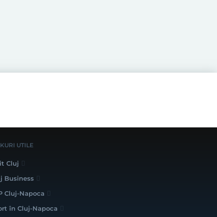
NKURI UTILE
it Cluj
uj Business
P Cluj-Napoca
ort în Cluj-Napoca