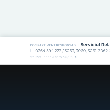
Serviciul Rel
COMPARTIMENT RESPONSABIL:
0264 594 223 / 3063; 3060; 3061; 3062; 
str. Moților nr. 3 cam. 95, 96, 97