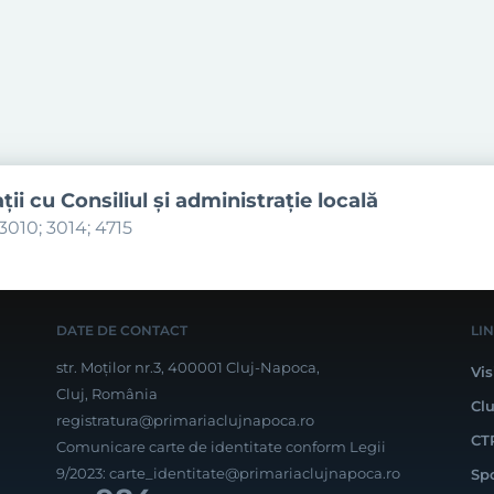
aţii cu Consiliul şi administraţie locală
3010; 3014; 4715
DATE DE CONTACT
LI
str. Moților nr.3, 400001 Cluj-Napoca,
Vis
Cluj, România
Cl
registratura@primariaclujnapoca.ro
CT
Comunicare carte de identitate conform Legii
9/2023:
carte_identitate@primariaclujnapoca.ro
Sp