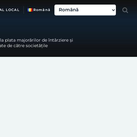
AL LOCAL
Română
 plata majorărilor de întârziere şi
rate de către societăţile