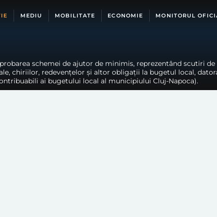
IE
MEDIU
MOBILITATE
ECONOMIE
MONITORUL OFICI
probarea schemei de ajutor de minimis, reprezentând scutiri de la
le, chiriilor, redevenţelor şi altor obligaţii la bugetul local, dato
ontribuabili ai bugetului local al municipiului Cluj-Napoca).