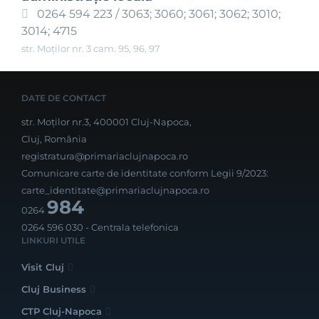
0264 594 223 / 3063; 3060; 3061; 3062; 3010;
3014; 4715
str. Moților nr. 3 cam. 95, 96, 97
DATE DE CONTACT
str. Moților nr.3, 400001 Cluj-Napoca,
Cluj, România
registratura@primariaclujnapoca.ro
Comunicare carte de identitate conform Legii 9/2023:
carte_identitate@primariaclujnapoca.ro
984
0264
0264 596 030
- Centrala telefonica
LINKURI UTILE
Visit Cluj
Cluj Business
CTP Cluj-Napoca