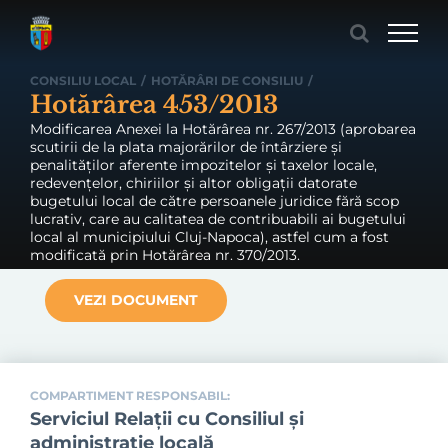
Skip
to
content
CONSILIU LOCAL
/
HOTĂRÂRI DE CONSILIU
/
Hotărârea 453/2013
Modificarea Anexei la Hotărârea nr. 267/2013 (aprobarea
scutirii de la plata majorărilor de întârziere şi
penalităţilor aferente impozitelor şi taxelor locale,
redevenţelor, chiriilor şi altor obligaţii datorate
bugetului local de către persoanele juridice fără scop
lucrativ, care au calitatea de contribuabili ai bugetului
local al municipiului Cluj-Napoca), astfel cum a fost
modificată prin Hotărârea nr. 370/2013.
VEZI DOCUMENT
COMPARTIMENT RESPONSABIL:
Serviciul Relaţii cu Consiliul şi
administraţie locală