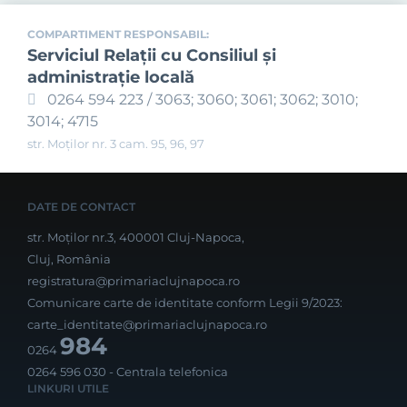
COMPARTIMENT RESPONSABIL:
Serviciul Relaţii cu Consiliul şi
administraţie locală
0264 594 223 / 3063; 3060; 3061; 3062; 3010;
3014; 4715
str. Moților nr. 3 cam. 95, 96, 97
DATE DE CONTACT
str. Moților nr.3, 400001 Cluj-Napoca,
Cluj, România
registratura@primariaclujnapoca.ro
Comunicare carte de identitate conform Legii 9/2023:
carte_identitate@primariaclujnapoca.ro
984
0264
0264 596 030
- Centrala telefonica
LINKURI UTILE