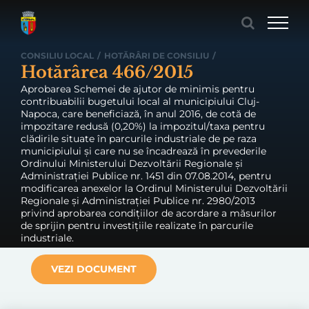
Skip
to
content
CONSILIU LOCAL
/
HOTĂRÂRI DE CONSILIU
/
Hotărârea 466/2015
Aprobarea Schemei de ajutor de minimis pentru
contribuabilii bugetului local al municipiului Cluj-
Napoca, care beneficiază, în anul 2016, de cotă de
impozitare redusă (0,20%) la impozitul/taxa pentru
clădirile situate în parcurile industriale de pe raza
municipiului şi care nu se încadrează în prevederile
Ordinului Ministerului Dezvoltării Regionale şi
Administraţiei Publice nr. 1451 din 07.08.2014, pentru
modificarea anexelor la Ordinul Ministerului Dezvoltării
Regionale şi Administraţiei Publice nr. 2980/2013
privind aprobarea condiţiilor de acordare a măsurilor
de sprijin pentru investiţiile realizate în parcurile
industriale.
VEZI DOCUMENT