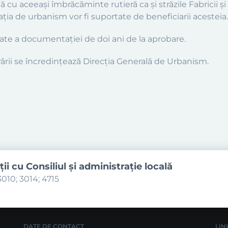
ată cu aceeaşi îmbrăcăminte rutieră ca şi străzile Fabricii ş
ia de urbanism vor fi suportate de beneficiarii acesteia.
tate a documentaţiei de doi ani de la aprobare.
ârii se încredinţează Direcţia Generală de Urbanism.
ţii cu Consiliul şi administraţie locală
010; 3014; 4715
DATE DE CONTACT
LIN