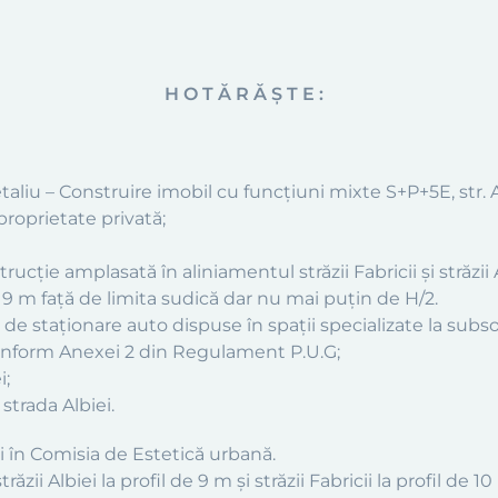
H O T Ă R Ă Ş T E :
liu – Construire imobil cu funcţiuni mixte S+P+5E, str. Alb
proprietate privată;
cţie amplasată în aliniamentul străzii Fabricii şi străzii 
. 9 m faţă de limita sudică dar nu mai puţin de H/2.
i de staţionare auto dispuse în spaţii specializate la subso
conform Anexei 2 din Regulament P.U.G;
i;
strada Albiei.
ii în Comisia de Estetică urbană.
ăzii Albiei la profil de 9 m şi străzii Fabricii la profil de