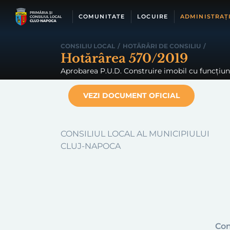
Skip
to
COMUNITATE
LOCUIRE
ADMINISTRAȚ
content
CONSILIU LOCAL
/
HOTĂRÂRI DE CONSILIU
/
Hotărârea 570/2019
Aprobarea P.U.D. Construire imobil cu funcțiuni 
VEZI DOCUMENT OFICIAL
CONSILIUL LOCAL AL MUNICIPIULUI
CLUJ-NAPOCA
Con