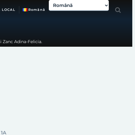
L LOCAL
Română
i Zanc Adina-Felicia.
 1A