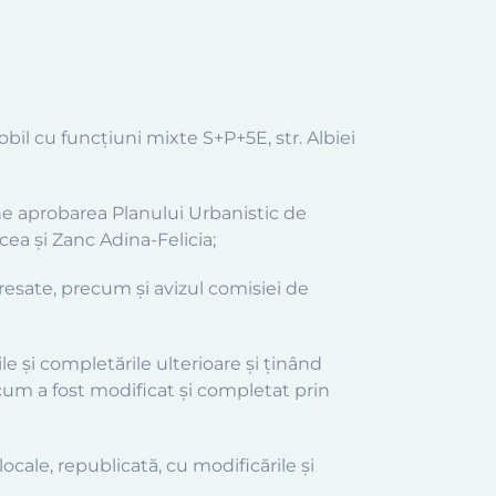
il cu funcţiuni mixte S+P+5E, str. Albiei
une aprobarea Planului Urbanistic de
cea şi Zanc Adina-Felicia;
eresate, precum şi avizul comisiei de
e şi completările ulterioare şi ţinând
um a fost modificat şi completat prin
e locale, republicată, cu modificările şi