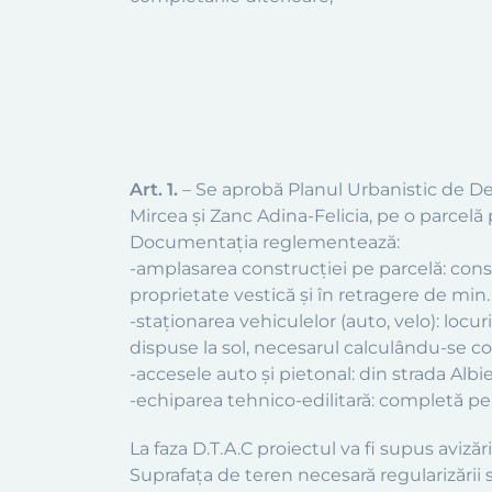
Art. 1.
– Se aprobă Planul Urbanistic de Deta
Mircea şi Zanc Adina-Felicia, pe o parcelă 
Documentaţia reglementează:
-amplasarea construcţiei pe parcelă: constru
proprietate vestică şi în retragere de min
-staţionarea vehiculelor (auto, velo): locur
dispuse la sol, necesarul calculându-se 
-accesele auto şi pietonal: din strada Albie
-echiparea tehnico-edilitară: completă pe 
La faza D.T.A.C proiectul va fi supus avizăr
Suprafaţa de teren necesară regularizării str