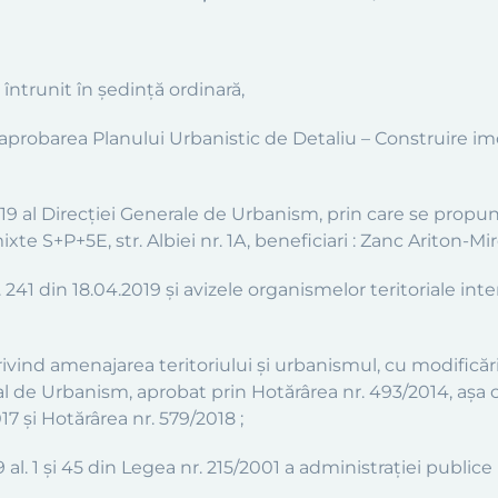
 întrunit în şedinţă ordinară,
probarea Planului Urbanistic de Detaliu – Construire imob
2019 al Direcţiei Generale de Urbanism, prin care se prop
te S+P+5E, str. Albiei nr. 1A, beneficiari : Zanc Ariton-Mir
 241 din 18.04.2019 şi avizele organismelor teritoriale int
ivind amenajarea teritoriului şi urbanismul, cu modificăril
 de Urbanism, aprobat prin Hotărârea nr. 493/2014, aşa c
17 şi Hotărârea nr. 579/2018 ;
, 39 al. 1 şi 45 din Legea nr. 215/2001 a administraţiei public