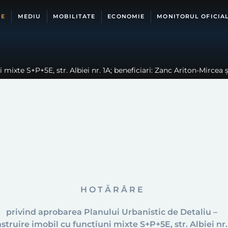
IE
MEDIU
MOBILITATE
ECONOMIE
MONITORUL OFICIA
mixte S+P+5E, str. Albiei nr. 1A; beneficiari: Zanc Ariton-Mircea ș
H O T Ă R Â R E
privind aprobarea Planului Urbanistic de Detaliu –
struire imobil cu funcţiuni mixte S+P+5E, str. Albiei nr.