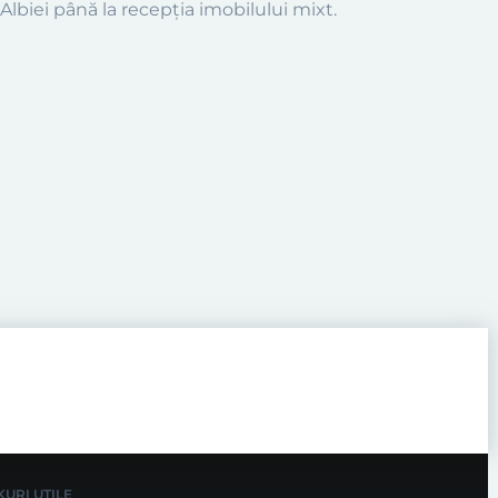
i Albiei până la recepţia imobilului mixt.
KURI UTILE