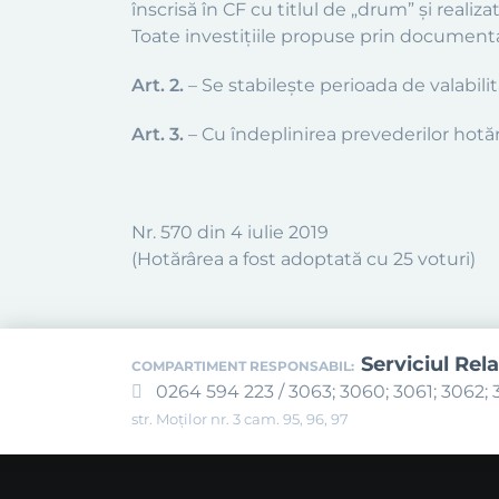
înscrisă în CF cu titlul de „drum” şi realiz
Toate investiţiile propuse prin documentaţ
Art. 2.
– Se stabileşte perioada de valabili
Art. 3.
– Cu îndeplinirea prevederilor hotăr
Nr. 570 din 4 iulie 2019
(Hotărârea a fost adoptată cu 25 voturi)
Serviciul Rela
COMPARTIMENT RESPONSABIL:
0264 594 223 / 3063; 3060; 3061; 3062; 3
str. Moților nr. 3 cam. 95, 96, 97