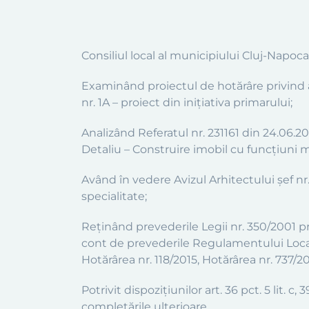
Consiliul local al municipiului Cluj-Napoca
Examinând proiectul de hotărâre privind a
nr. 1A – proiect din iniţiativa primarului;
Analizând Referatul nr. 231161 din 24.06.
Detaliu – Construire imobil cu funcţiuni mix
Având în vedere Avizul Arhitectului şef nr.
specialitate;
Reţinând prevederile Legii nr. 350/2001 pr
cont de prevederile Regulamentului Local
Hotărârea nr. 118/2015, Hotărârea nr. 737/20
Potrivit dispoziţiunilor art. 36 pct. 5 lit. c
completările ulterioare,