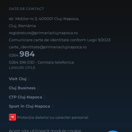
DATE DE CONTACT
str. Moților nr.3, 400001 Cluj-Napoca,
Cluj, România
registratura@primariaclujnapoca.ro
Comunicare carte de identitate conform Legii 9/2023:
carte_identitate@primariaclujnapoca.ro
984
0264
0264 596 030
- Centrala telefonica
LINKURI UTILE
Visit Cluj
Cluj Business
CTP Cluj-Napoca
Sport în Cluj-Napoca
Protecția datelor cu caracter personal
Acest site utilizează module cookie