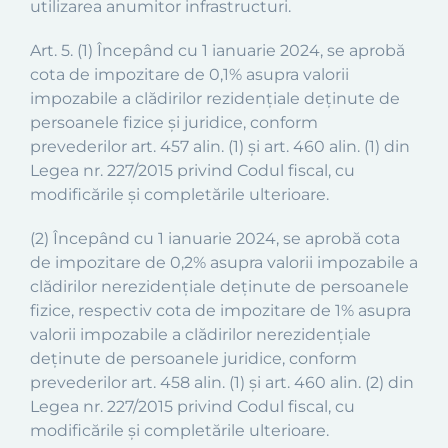
utilizarea anumitor infrastructuri.
Art. 5.
(1)
Începând cu 1 ianuarie
2024,
se aprobă
cota de impozitare de 0,1% asupra valorii
impozabile a clădirilor rezidențiale deținute de
persoanele fizice și juridice, conform
prevederilor
art. 457 alin. (1) și art. 460 alin. (1) din
Legea nr. 227/2015 privind Codul fiscal, cu
modificările și completările ulterioare.
(2)
Începând cu 1 ianuarie
2024,
se aprobă
cota
de impozitare de 0,
2
% asupra valorii impozabile a
clădirilor
ne
rezidențiale deținute de persoanele
fizice,
respectiv cota de impozitare de 1% asupra
valorii impozabile
a clădirilor
ne
rezidențiale
deținute de
persoanele
juridice, conform
prevederilor
art. 45
8
alin. (1) și art. 460 alin. (
2)
din
Legea nr. 227/2015 privind Codul fiscal, cu
modificările și completările ulterioare.