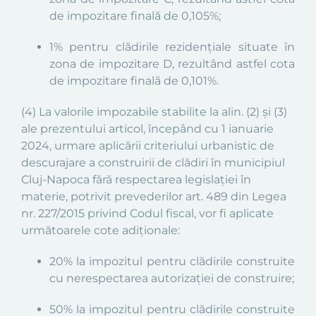
de impozitare finală de
0,10
5
%
;
1%
pentru clădirile rezidențiale situate în
zona de impozitare D, rezultând astfel cota
de impozitare finală de 0,10
1
%.
(4)
La
valorile impozabile stabilite la alin. (2) și (3)
ale prezentului articol,
î
ncepând cu 1 ianuarie
2024, urmare aplicării criteriului urbanistic de
descurajare a construirii de clădiri în municipiul
Cluj-Napoca
fără respectarea legislației în
materie, potrivit prevederilor art. 489 din Legea
nr. 227/2015 privind Codul fiscal, vor fi aplicate
următoarele cote adiţionale:
20% la impozitul pentru clădirile construite
cu nerespectarea autorizației de construire;
50% l
a impozitul pentru clădirile construite