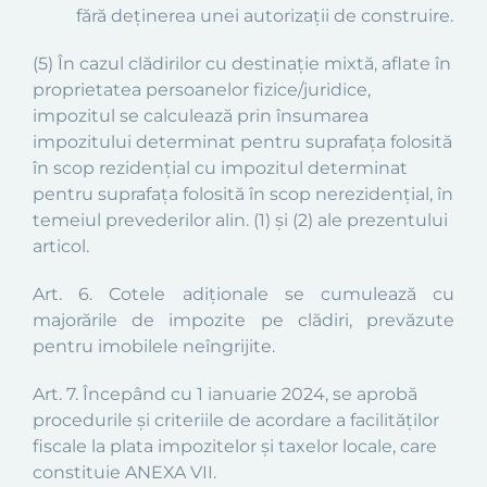
fără deținerea unei autorizații de construire.
(5)
În cazul clădirilor cu destinaţie mixtă, aflate în
proprietatea persoanelor fizice/juridice,
impozitul se calculează prin însumarea
impozitului determinat pentru suprafaţa folosită
în scop rezidenţial cu impozitul determinat
pentru suprafaţa folosită în scop nerezidenţial, în
temeiul prevederilor alin. (1) și (2) ale prezentului
articol.
Art.
6
. Cotele adiționale se cumulează cu
majorările de impozite pe clădiri, prevăzute
pentru imobilele neîngrijite.
Art. 7. Începând cu 1 ianuarie 2024, se aprobă
procedurile şi criteriile de acordare a facilităţilor
fiscale la plata impozitelor şi taxelor locale, care
constituie ANEXA VII.