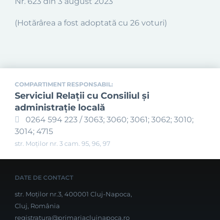
Nr. 623 din 3 august 2023
(Hotărârea a fost adoptată cu 26 voturi)
COMPARTIMENT RESPONSABIL:
Serviciul Relaţii cu Consiliul şi
administraţie locală
0264 594 223 / 3063; 3060; 3061; 3062; 3010;
3014; 4715
str. Moților nr. 3 cam. 95, 96, 97
DATE DE CONTACT
str. Moților nr.3, 400001 Cluj-Napoca,
Cluj, România
registratura@primariaclujnapoca.ro