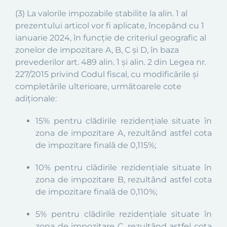
(3)
La
valorile impozabile stabilite la alin. 1 al
prezentului articol vor fi aplicate, începând cu 1
ianuarie 2024, în funcție de criteriul geografic al
zonelor de impozitare
A, B, C și D,
în baza
prevederilor
art. 489 alin. 1 și alin. 2 din Legea nr.
227/2015 privind Codul fiscal, cu modificările și
completările ulterioare, următoarele cote
adiționale:
15% pentru clădirile rezidențiale situate în
zona de impozitare A, rezultând astfel cota
de impozitare finală de 0,1
15
%;
10% pentru clădirile rezidențiale situate în
zona de impozitare B, rezultând astfel cota
de impozitare finală de 0,1
10
%;
5% pentru clădirile rezidențiale situate în
zona de impozitare C, rezultând astfel cota