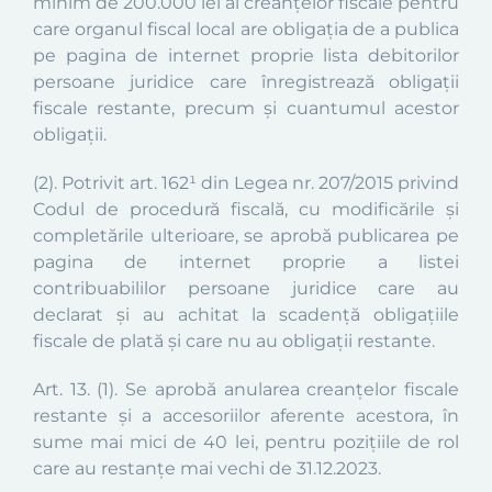
minim de 200.000 lei al creanţelor fiscale pentru
care organul fiscal local are obligaţia de a publica
pe pagina de internet proprie lista debitorilor
persoane juridice care înregistrează obligaţii
fiscale restante, precum şi cuantumul acestor
obligaţii.
(2).
Potrivit art. 162
¹
din Legea nr. 207/2015 privind
Codul de procedură fiscală, cu modificările și
completările ulterioare
, se aprobă
publicarea pe
pagina de internet proprie a listei
contribuabililor persoane juridice care au
declarat și au achitat la scadență obligațiile
fiscale de plată și care nu au obligații restante.
Art. 13. (1).
Se aprobă anularea creanţelor fiscale
restante şi a accesoriilor aferente acestora, în
sume mai mici de
40
lei, pentru poziţiile de rol
care au restanţe mai vechi de 31.12.2023.