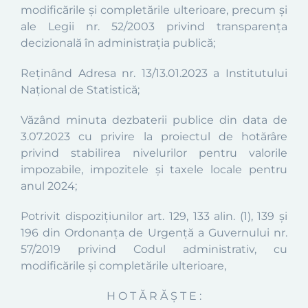
modificările și completările ulterioare
,
precum şi
ale Legii nr. 52/2003 privind transparenţa
decizională în administraţia publică;
Reținând Adresa nr. 13/13.01.2023 a Institutului
Național de Statistică
;
Văzând minuta dezbaterii publice din data de
3.07.2023 cu privire la proiectul de hotărâre
privind stabilirea nivelurilor pentru valorile
impozabile, impozitele și taxele locale pentru
anul 2024;
Potrivit dispoziţiunilor art. 129, 133 alin. (1), 139 şi
196 din Ordonanța de Urgență a Guvernului nr.
57/2019 privind Codul administrativ,
cu
modificările și completările ulterioare
,
H O T Ă R Ă Ş T E :