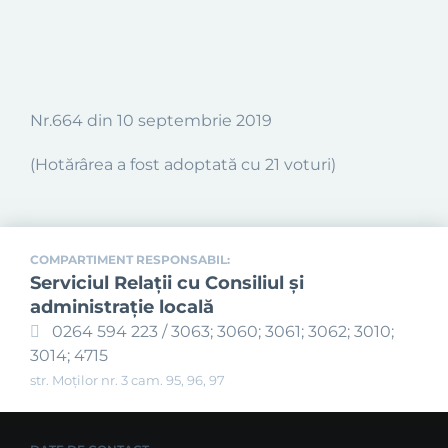
Nr.664 din 10
septembrie
2019
(Hotărârea a fost adoptată cu 21 voturi)
COMPARTIMENT RESPONSABIL:
Serviciul Relaţii cu Consiliul şi
administraţie locală
0264 594 223 / 3063; 3060; 3061; 3062; 3010;
3014; 4715
str. Moților nr. 3 cam. 95, 96, 97