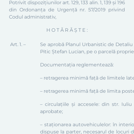
Potrivit dispoziţiunilor art. 129, 133 alin. 1,
139 și 196
din
Ordonanța de Urgență nr. 57/2019 privind
Codul administrativ,
H O T Ă R Ă Ş T E :
Art. 1. –
Se aprobă Planul
Urbanistic de Detaliu
Pitic Ștefan Lucian
, pe o parcelă proprie
Documentaţia reglementează:
– retragerea
minimă
față de limit
ele lat
– retragerea
minimă
față de limita poste
–
circulaţiile şi accesele:
din str.
Iuli
aprobate
;
– staționarea autovehiculelor:
în interi
dispuse la parter, necesarul de locur