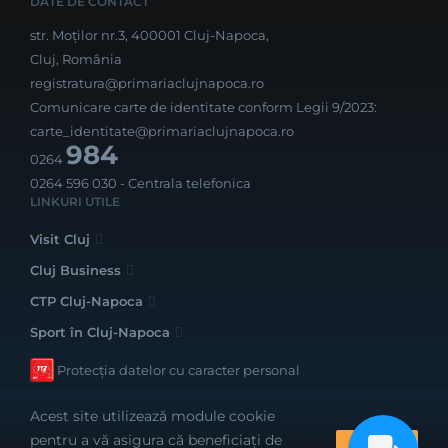
DATE DE CONTACT
str. Moților nr.3, 400001 Cluj-Napoca,
Cluj, România
registratura@primariaclujnapoca.ro
Comunicare carte de identitate conform Legii 9/2023:
carte_identitate@primariaclujnapoca.ro
984
0264
0264 596 030
- Centrala telefonica
LINKURI UTILE
Visit Cluj
Cluj Business
CTP Cluj-Napoca
Sport în Cluj-Napoca
Protecția datelor cu caracter personal
Acest site utilizează module cookie
pentru a vă asigura că beneficiați de