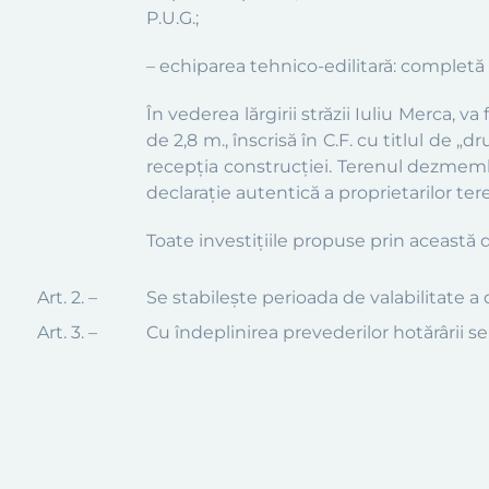
P.U.G.;
– echiparea tehnico-edilitară: completă p
În vederea lărgirii străzii Iuliu Merca
de 2,8 m., înscrisă în C.F.
c
u titlul de „d
recepția construcției. Terenul dezmembr
declarație autentică a proprietarilor tere
Toate investiţiile propuse prin această
Art. 2. –
Se stabileşte perioada de valabilitate a
Art.
3
. –
Cu îndeplinirea prevederilor hotărârii 