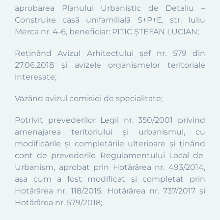
aprobarea
Planului Urbanistic de Detaliu –
Construire casă unifamilială S+P+E,
str. Iuliu
Merca nr. 4-6
,
beneficiar:
PITIC ȘTEFAN LUCIAN
;
Reținând
A
vizul Arhitectului șef nr.
579
din
27
.06.2018
și avizele organismelor teritoriale
interesate;
Văzând avizul comisiei de specialitate
;
Potrivit prevederilor
Legii nr. 350/2001 privind
amenajarea teritoriului şi urbanismul, cu
modificările şi completările ulterioare şi ţinând
cont de prevederile
Regulamentului Local de
Urbanism, aprobat prin Hotărârea nr. 493/2014,
aşa cum a fost modificat şi completat prin
Hotărârea nr. 118/2015,
Hotărârea nr. 737/2017 și
Hotărârea nr. 579/2018
;