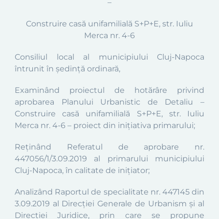
–
Construire casă unifamilială S+P+E,
str. Iuliu
Merca nr. 4-6
Consiliul local al municipiului Cluj-Napoca
întrunit în şedinţă
ordinară
,
Examinând proiectul de hotărâre privind
aprobarea
Planului Urbanistic de Detaliu –
Construire casă unifamilială S+P+E,
str. Iuliu
Merca nr. 4-6
–
proiect din iniţiativa primarului;
Reținând
Referatul
de aprobare
nr.
447056/1/3.09.2019
al primarului municipiului
Cluj-Napoca, în calitate de inițiator;
Analizând Raportul de specialitate
n
r. 447145 din
3.09.2019
al
Direcţiei
Generale de U
rbanism și al
Direcției Juridice, prin care se propune