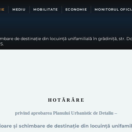
IE
MEDIU
MOBILITATE
ECONOMIE
MONITORUL OFICI
bare de destinație din locuință unifamilială în grădiniță, str. Dor
S.
H O T Ă R Â R E
privind aprobarea
Planului Urbanistic de Detaliu –
oare și schimbare de destinație din locuință unifamili