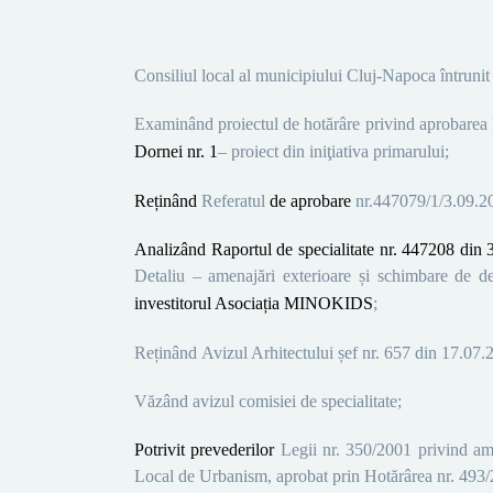
Consiliul local al municipiului Cluj-Napoca întrunit
Examinând proiectul de hotărâre privind aprobarea
Dornei
nr. 1
–
proiect din iniţiativa primarului;
Reținând
Referatul
de aprobare
nr.
447079
/1/
3.09.
2
Analizând Raportul de specialitate nr.
447208
din
Detaliu –
amenajări exterioare și schimbare de des
investitorul
Asociația MINOKIDS
;
Reținând
A
vizul Arhitectului șef nr.
657
din
17.07.
Văzând avizul comisiei de specialitate
;
Potrivit prevederilor
Legii nr. 350/2001 privind amen
Local de Urbanism, aprobat prin Hotărârea nr. 493