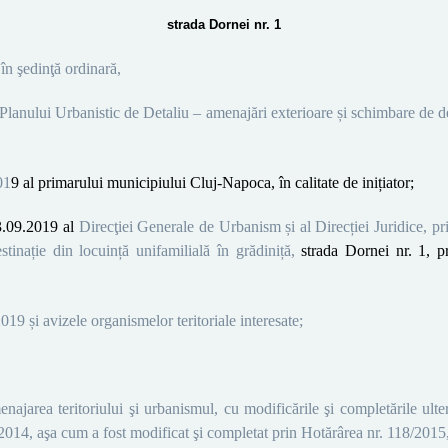
strada
Dornei
nr. 1
 în şedinţă
ordinară
,
Planului Urbanistic de Detaliu –
amenajări exterioare și schimbare de des
01
9
al primarului municipiului Cluj-Napoca, în calitate de inițiator;
3.09
.2019 al
Direcţiei
Generale de U
rbanism și al Direcției Juridice, 
tinație din locuință unifamilială în grădiniță,
strada
Dornei
nr. 1,
p
2019
și avizele organismelor teritoriale interesate;
ajarea teritoriului şi urbanismul, cu modificările şi completările ulter
/2014,
aşa cum a fost modificat şi completat prin Hotărârea nr. 118/2015