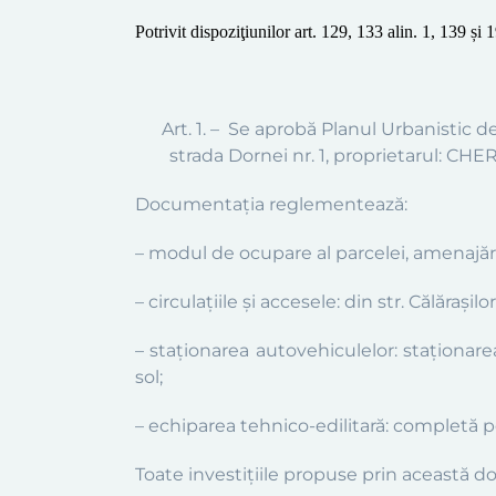
Potrivit dispoziţiunilor
art. 129, 133 alin. 1,
139 și 
Art. 1. – Se aprobă Planul
Urbanistic d
strada
Dornei
nr. 1
,
proprietarul:
CHERT
Documentaţia reglementează:
–
modul de ocupare al parcelei, amenajările
– circulațiile și accesele
:
din str. Călărașil
–
staționarea autovehiculelor:
staționare
sol
;
–
echiparea tehnico-edilitară: completă
p
Toate investiţiile propuse prin această d