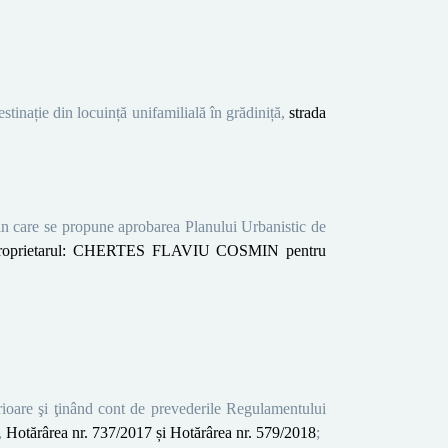
tinație din locuință unifamilială în grădiniță,
strada
prin care se propune aprobarea
Planului Urbanistic de
roprietarul:
CHERTES FLAVIU COSMIN pentru
ioare şi ţinând
cont de prevederile
Regulamentului
,
Hotărârea nr. 737/2017 și Hotărârea nr. 579/2018
;