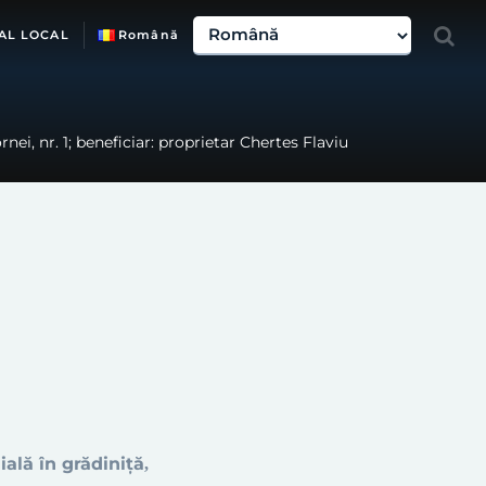
AL LOCAL
Română
nei, nr. 1; beneficiar: proprietar Chertes Flaviu
ală în grădiniță
,