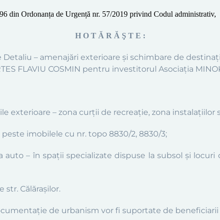
196
din
Ordonanța de Urgență nr. 57/2019 privind Codul administrativ,
H O T Ă R Ă Ş T E :
e Detaliu –
amenajări exterioare și schimbare de destinație
ES FLAVIU COSMIN pentru investitorul
Asociația MINO
 exterioare – zona curții de recreație, zona instalațiilor 
or peste imobilele cu nr. topo 8830/2, 8830/3
;
a auto – în spații specializate dispuse la subsol și locur
e str. Călărașilor
.
ocumentaţie de urbanism vor fi suportate de beneficiarii 