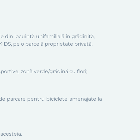
 din locuință unifamilială în grădiniță,
KIDS
, pe o parcelă proprietate privată.
sportive, zonă verde/grădină cu flori
;
i de parcare pentru biciclete amenajate la
acesteia.