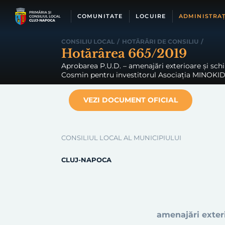
Skip
to
COMUNITATE
LOCUIRE
ADMINISTRAȚ
content
CONSILIU LOCAL
/
HOTĂRÂRI DE CONSILIU
/
Hotărârea 665/2019
Aprobarea P.U.D. – amenajări exterioare și schim
Cosmin pentru investitorul Asociația MINOKID
VEZI DOCUMENT OFICIAL
CONSILIUL LOCAL AL MUNICIPIULUI
CLUJ-NAPOCA
amenajări exteri