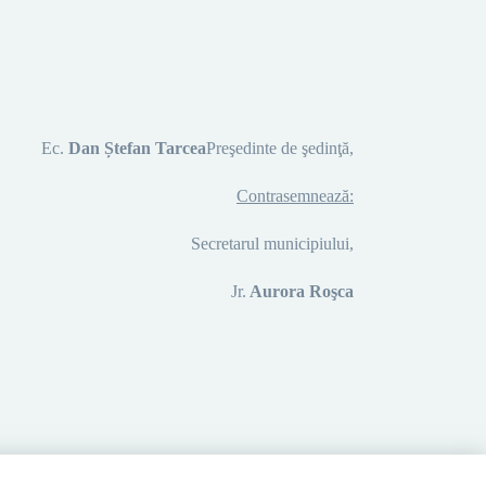
Ec.
Dan Ștefan Tarcea
P
reşedinte de şedinţă
,
Contrasemnează:
Secretarul municipiului,
Jr.
Aurora
Roşca