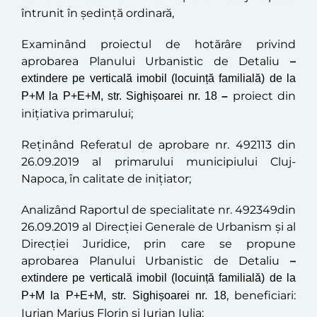
întrunit în şedinţă
ordinară
,
Examinând proiectul de hotărâre privind
aprobarea
Planului Urbanistic de Detaliu
–
extindere pe verticală imobil (locuință familială) de la
proiect din
P+M la P+E+M, str. Sighișoarei nr. 18
–
iniţiativa primarului;
Reținând
Referatul
de aprobare
nr. 492113 din
26.09.2019
al primarului municipiului Cluj-
Napoca, în calitate de inițiator;
Analizând Raportul de specialitate nr. 492349din
26.09.2019 al Direcţiei Generale de Urbanism și al
Direcției Juridice, prin care se propune
aprobarea Planului Urbanistic de Detaliu
–
extindere pe verticală imobil (locuință familială) de la
, beneficiari:
P+M la P+E+M, str. Sighișoarei nr. 18
Iurian Marius Florin și Iurian Iulia
;