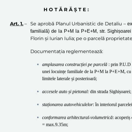
H O T Ă R Ă Ş T E :
Art. 1.
–
Se aprobă Planul
Urbanistic de Detaliu –
ex
familială) de la P+M la P+E+M, str. Sighișoarei
Florin și Iurian Iulia
;
pe o parcelă proprietate
Documentaţia reglementează:
amplasarea construcției pe parcelă
: prin P.U.D
unei locuințe familiale de la P+M la P+E+M, cu m
limitele laterale și posterioară;
a
ccesele auto și pietonal:
din strada
Sighișoarei
;
staționarea autovehiculelor
: în interiorul parcel
conformarea arhitectural-volumetrică
: acoperiș
= max.9.35m;