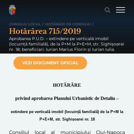
Skip
to
content
CONSILIU LOCAL
/
HOTĂRÂRI DE CONSILIU
/
Hotărârea 715/2019
Aprobarea P.U.D. – extindere pe verticală imobil
(locuință familială), de la P+M la P+E+M, str. Sighișoarei
nr. 18; beneficiari: Iurian Marius Florin și Iurian Iulia.
VEZI DOCUMENT OFICIAL
HOTĂRÂRE
privind aprobarea
Planului Urbanistic de Detaliu –
extindere pe verticală imobil (locuință familială) de la P+M la
P+E+M, str. Sighișoarei nr. 18
Consiliul local al municipiului Cluj-Napoca