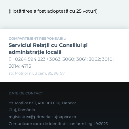
(Hotărârea a fost adoptată cu 25 voturi)
COMPARTIMENT RESPONSABIL:
Serviciul Relaţii cu Consiliul şi
administraţie locală
0264 594 223 / 3063; 3060; 3061; 3062; 3010;
3014; 4715
str. Moților nr. 3 cam. 95, 96, 97
DATE DE CONTACT
str. Moților nr.3, 400001 Cluj-Napoca,
Cluj, România
registratura@primariaclujnapoca.ro
Comunicare carte de identitate conform Legii 9/2023: