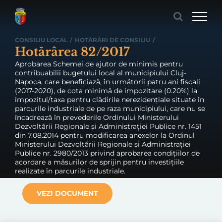
Skip
to
content
CONSILIU LOCAL
/
HOTĂRÂRI DE CONSILIU
/
Hotărârea 82/2017
Aprobarea Schemei de ajutor de minimis pentru
contribuabilii bugetului local al municipiului Cluj-
Napoca, care beneficiază, în următorii patru ani fiscali
(2017-2020), de cota minimă de impozitare (0.20%) la
impozitul/taxa pentru clădirile nerezidențiale situate în
parcurile industriale de pe raza municipiului, care nu se
încadrează în prevederile Ordinului Ministerului
Dezvoltării Regionale și Administrației Publice nr. 1451
din 7.08.2014 pentru modificarea anexelor la Ordinul
Ministerului Dezvoltării Regionale și Administrației
Publice nr. 2980/2013 privind aprobarea condițiilor de
acordare a măsurilor de sprijin pentru investițiile
realizate în parcurile industriale.
VEZI DOCUMENT