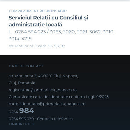
COMPARTIMENT RESPONSABIL:
Serviciul Relaţii cu Consiliul şi
administraţie locală
0264 594 223 / 3063; 3060; 3061; 3062; 3010;
3014; 4715
str. Moților nr. 3 cam. 95, 96, 97
DATE DE CONTACT
str. Moților nr.3, 400001 Cluj-Napoca,
Cluj, România
registratura@primariaclujnapoca.ro
Comunicare carte de identitate conform Legii 9/2023:
carte_identitate@primariaclujnapoca.ro
984
0264
0264 596 030
- Centrala telefonica
LINKURI UTILE