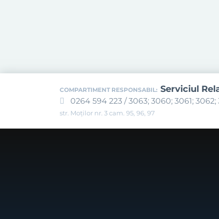
Serviciul Rel
COMPARTIMENT RESPONSABIL:
0264 594 223 / 3063; 3060; 3061; 3062; 
str. Moților nr. 3 cam. 95, 96, 97