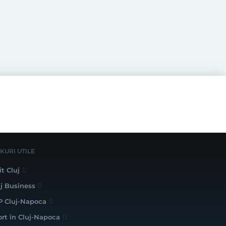
NKURI UTILE
it Cluj
uj Business
P Cluj-Napoca
ort în Cluj-Napoca