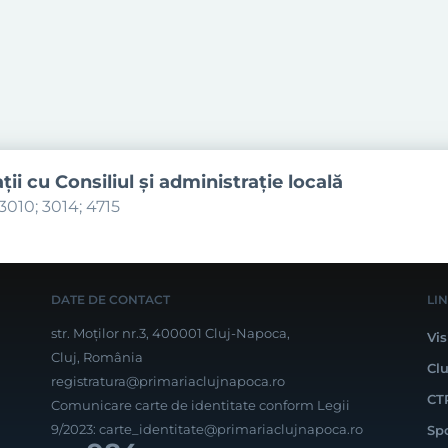
aţii cu Consiliul şi administraţie locală
3010; 3014; 4715
DATE DE CONTACT
LI
str. Moților nr.3, 400001 Cluj-Napoca,
Vis
Cluj, România
Cl
registratura@primariaclujnapoca.ro
CT
Comunicare carte de identitate conform Legii
9/2023:
carte_identitate@primariaclujnapoca.ro
Sp