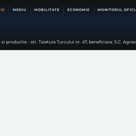
IE
MEDIU
MOBILITATE
ECONOMIE
MONITORUL OFICI
i productie - str. Taietura Turcului nr. 47; beneficiara: S.C. Agre