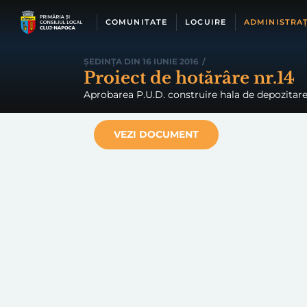
Skip
to
COMUNITATE
LOCUIRE
ADMINISTRAȚ
content
ȘEDINȚA DIN 16 IUNIE 2016
/
Proiect de hotărâre nr.14
Aprobarea P.U.D. construire hala de depozitare s
VEZI DOCUMENT