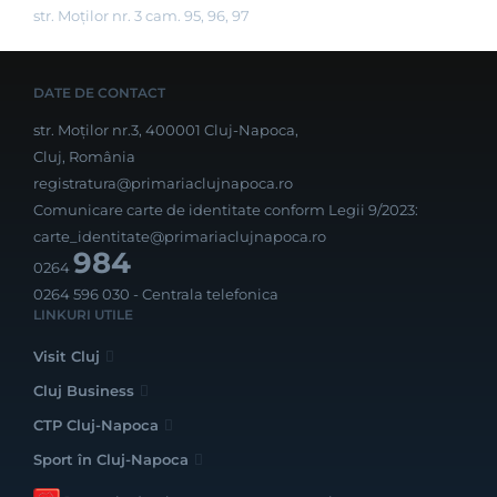
str. Moților nr. 3 cam. 95, 96, 97
DATE DE CONTACT
str. Moților nr.3, 400001 Cluj-Napoca,
Cluj, România
registratura@primariaclujnapoca.ro
Comunicare carte de identitate conform Legii 9/2023:
carte_identitate@primariaclujnapoca.ro
984
0264
0264 596 030
- Centrala telefonica
LINKURI UTILE
Visit Cluj
Cluj Business
CTP Cluj-Napoca
Sport în Cluj-Napoca