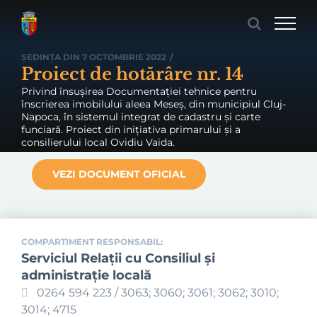
Skip
to
content
ȘEDINȚA DIN 7 OCTOMBRIE 2022
/
Proiect de hotărâre nr. 14
Privind însușirea Documentației tehnice pentru
înscrierea imobilului aleea Meseș, din municipiul Cluj-
Napoca, în sistemul integrat de cadastru și carte
funciară. Proiect din inițiativa primarului și a
consilierului local Ovidiu Vaida.
VEZI DOCUMENT OFICIAL
COMPARTIMENT RESPONSABIL:
Serviciul Relaţii cu Consiliul şi
administraţie locală
0264 594 223 / 3063; 3060; 3061; 3062; 3010;
3014; 4715