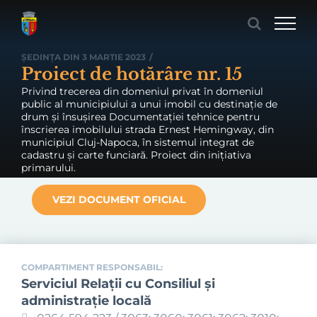
Skip
to
content
ȘEDINȚA DIN 3 MARTIE 2023
/
Proiect de hotărâre nr. 15
Privind trecerea din domeniul privat în domeniul
public al municipiului a unui imobil cu destinație de
drum și însușirea Documentației tehnice pentru
înscrierea imobilului strada Ernest Hemingway, din
municipiul Cluj-Napoca, în sistemul integrat de
cadastru și carte funciară. Proiect din inițiativa
primarului.
VEZI DOCUMENT OFICIAL
COMPARTIMENT RESPONSABIL:
Serviciul Relaţii cu Consiliul şi
administraţie locală