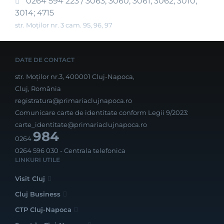
0264 594 223 / 3063; 3060; 3061; 3062; 3010;
3014; 4715
str. Moților nr. 3 cam. 95, 96, 97
DATE DE CONTACT
str. Moților nr.3, 400001 Cluj-Napoca,
Cluj, România
registratura@primariaclujnapoca.ro
Comunicare carte de identitate conform Legii 9/2023:
carte_identitate@primariaclujnapoca.ro
984
0264
0264 596 030
- Centrala telefonica
LINKURI UTILE
Visit Cluj
Cluj Business
CTP Cluj-Napoca