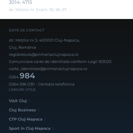
3014; 4715
str. Moților nr. 3 cam. 95, 96, 97
DATE DE CONTACT
str. Moților nr.3, 400001 Cluj-Napoca,
Cluj, România
registratura@primariaclujnapoca.ro
Comunicare carte de identitate conform Legii 9/2023:
carte_identitate@primariaclujnapoca.ro
984
0264
0264 596 030
- Centrala telefonica
LINKURI UTILE
Visit Cluj
Cluj Business
CTP Cluj-Napoca
Sport în Cluj-Napoca