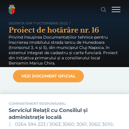
Skip
to
content
ȘEDINȚA DIN 7 OCTOMBRIE 2022
/
Proiect de hotărâre nr. 16
Privind însușirea Documentațiilor tehnice pentru
înscrierea imobilului strada Iancu de Hunedoara
(tronsonul 3, 4 și 5), din municipiul Cluj-Napoca, în
sistemul integrat de cadastru și carte funciară. Proiect
din inițiativa primarului și a consilierului local
Beniamin Marius Chira.
VEZI DOCUMENT OFICIAL
COMPARTIMENT RESPONSABIL:
Serviciul Relaţii cu Consiliul şi
administraţie locală
0264 594 223 / 3063; 3060; 3061; 3062; 3010;