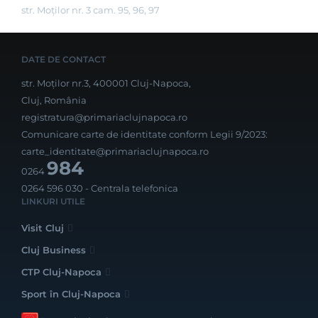
str. Moților nr. 3 cam. 95, 96, 97
DATE DE CONTACT
str. Moților nr.3, 400001 Cluj-Napoca,
Cluj, România
registratura@primariaclujnapoca.ro
Comunicare carte de identitate conform Legii 9/2023:
carte_identitate@primariaclujnapoca.ro
984
0264
0264 596 030
- Centrala telefonica
LINKURI UTILE
Visit Cluj
Cluj Business
CTP Cluj-Napoca
Sport în Cluj-Napoca