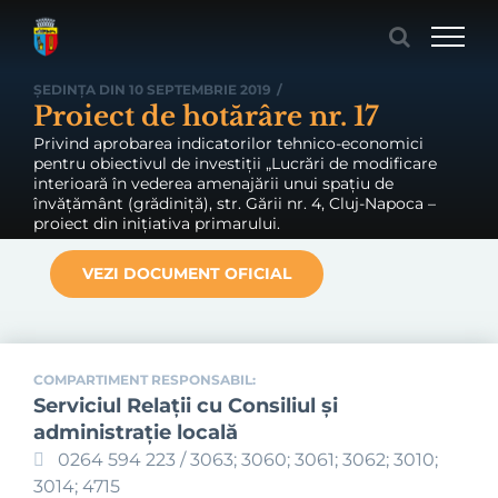
Skip
to
content
ȘEDINȚA DIN 10 SEPTEMBRIE 2019
/
Proiect de hotărâre nr. 17
Privind aprobarea indicatorilor tehnico-economici
pentru obiectivul de investiții „Lucrări de modificare
interioară în vederea amenajării unui spațiu de
învățământ (grădiniță), str. Gării nr. 4, Cluj-Napoca –
proiect din inițiativa primarului.
VEZI DOCUMENT OFICIAL
COMPARTIMENT RESPONSABIL:
Serviciul Relaţii cu Consiliul şi
administraţie locală
0264 594 223 / 3063; 3060; 3061; 3062; 3010;
3014; 4715